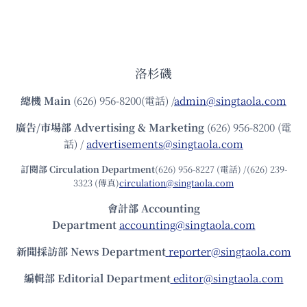
洛杉磯
總機
Main
(626) 956-8200(電話) /
admin@singtaola.com
廣告/市場部
Advertising & Marketing
(626) 956-8200 (電
話) /
advertisements@singtaola.com
訂閱部 Circulation Department
(626) 956-8227 (電話) /(626) 239-
3323 (傳真)
circulation@singtaola.com
會計部 Accounting
Department
accounting@singtaola.com
新聞採訪部 News Department
reporter@singtaola.com
編輯部 Editorial Department
editor@singtaola.com