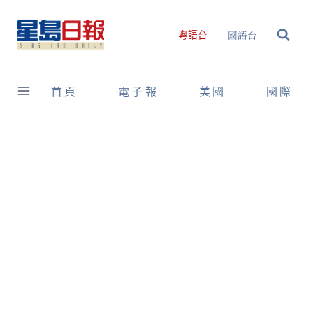
Skip
to
國語台
粵語台
content
首頁
電子報
美國
國際