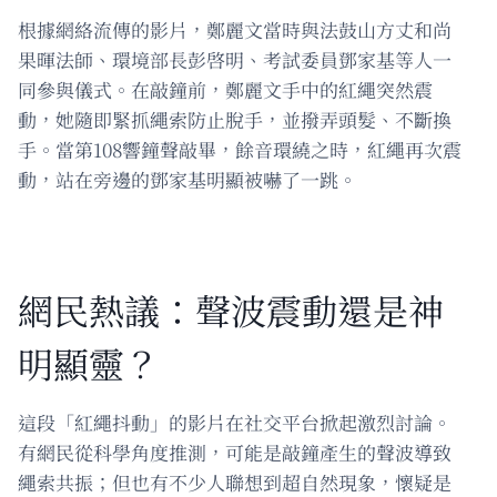
根據網絡流傳的影片，鄭麗文當時與法鼓山方丈和尚
果暉法師、環境部長彭啓明、考試委員鄧家基等人一
同參與儀式。在敲鐘前，鄭麗文手中的紅繩突然震
動，她隨即緊抓繩索防止脫手，並撥弄頭髮、不斷換
手。當第108響鐘聲敲畢，餘音環繞之時，紅繩再次震
動，站在旁邊的鄧家基明顯被嚇了一跳。
網民熱議：聲波震動還是神
明顯靈？
這段「紅繩抖動」的影片在社交平台掀起激烈討論。
有網民從科學角度推測，可能是敲鐘產生的聲波導致
繩索共振；但也有不少人聯想到超自然現象，懷疑是