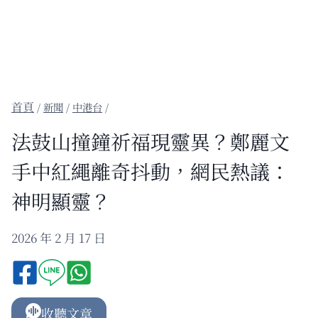
/
新聞
/
中港台
/
法鼓山撞鐘祈福現靈異？鄭麗文
手中紅繩離奇抖動，網民熱議：
神明顯靈？
2026 年 2 月 17 日
收聽文章