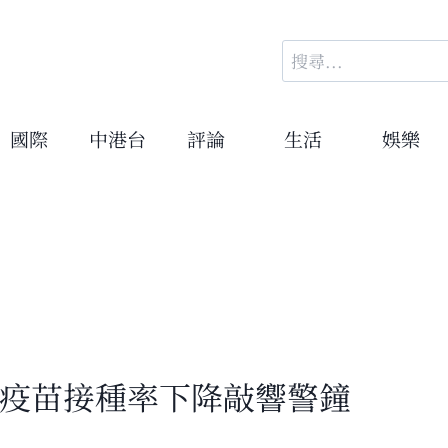
搜
尋
關
鍵
國際
中港台
評論
生活
娛樂
字:
 疫苗接種率下降敲響警鐘