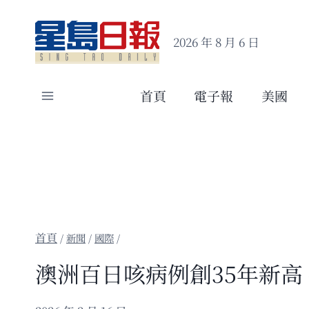
Skip
to
2026 年 8 月 6 日
content
首頁
電子報
美國
/
新聞
/
國際
/
澳洲百日咳病例創35年新高