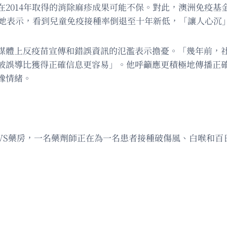
14年取得的消除麻疹成果可能不保。對此，澳洲免疫基金會聯合創
子，她表示，看到兒童免疫接種率倒退至十年新低，「讓人心沉
媒體上反疫苗宣傳和錯誤資訊的氾濫表示擔憂。「幾年前，
被誤導比獲得正確信息更容易」。他呼籲應更積極地傳播正
豫情緒。
CVS藥房，一名藥劑師正在為一名患者接種破傷風、白喉和百