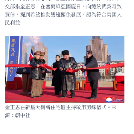
交部指金正恩，在塞爾維亞國慶日，向總統武契奇致
賀信，提到希望推動雙邊關係發展，認為符合兩國人
民利益。
金正恩在新星大街新住宅區主持啟用剪綵儀式。來
源：朝中社