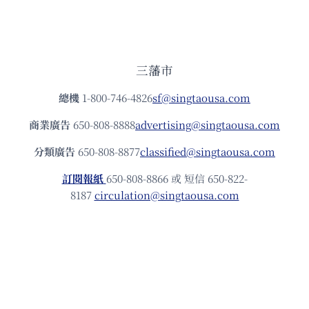
三藩市
總機
1-800-746-4826
sf@singtaousa.com
商業廣告
650-808-8888
advertising@singtaousa.com
分類廣告
650-808-8877
classified@singtaousa.com
訂閱報紙
650-808-8866 或 短信 650-822-
8187
circulation@singtaousa.com