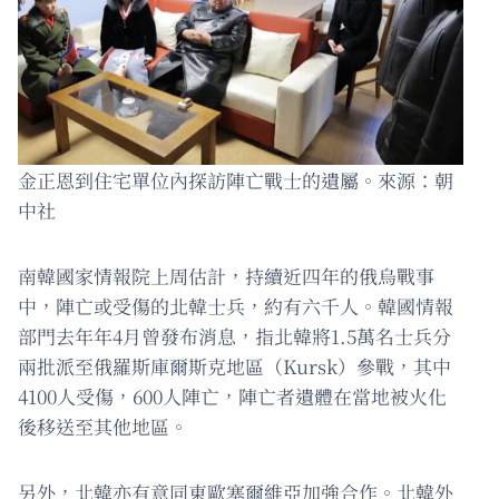
金正恩到住宅單位內探訪陣亡戰士的遺屬。來源：朝
中社
南韓國家情報院上周估計，持續近四年的俄烏戰事
中，陣亡或受傷的北韓士兵，約有六千人。韓國情報
部門去年年4月曾發布消息，指北韓將1.5萬名士兵分
兩批派至俄羅斯庫爾斯克地區（Kursk）參戰，其中
4100人受傷，600人陣亡，陣亡者遺體在當地被火化
後移送至其他地區。
另外，北韓亦有意同東歐塞爾維亞加強合作。北韓外