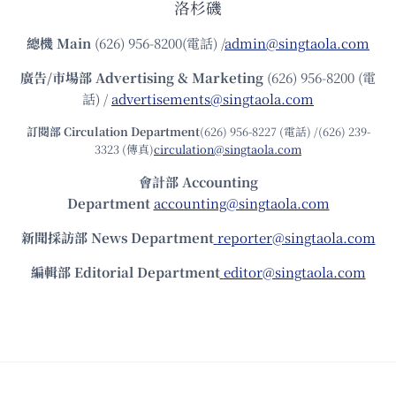
洛杉磯
總機
Main
(626) 956-8200(電話) /
admin@singtaola.com
廣告/市場部
Advertising & Marketing
(626) 956-8200 (電
話) /
advertisements@singtaola.com
訂閱部 Circulation Department
(626) 956-8227 (電話) /(626) 239-
3323 (傳真)
circulation@singtaola.com
會計部 Accounting
Department
accounting@singtaola.com
新聞採訪部 News Department
reporter@singtaola.com
編輯部 Editorial Department
editor@singtaola.com