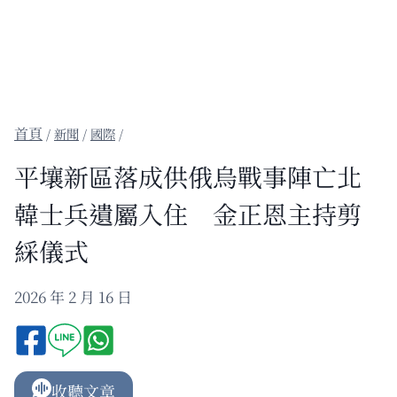
/
新聞
/
國際
/
平壤新區落成供俄烏戰事陣亡北
韓士兵遺屬入住 金正恩主持剪
綵儀式
2026 年 2 月 16 日
收聽文章