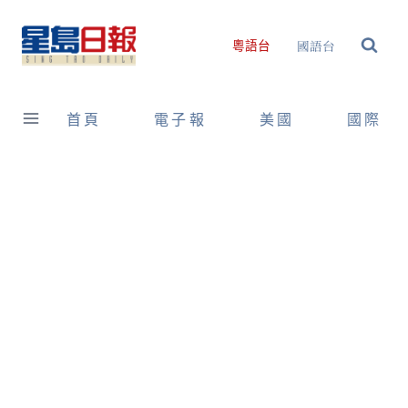
Skip
to
國語台
粵語台
content
首頁
電子報
美國
國際