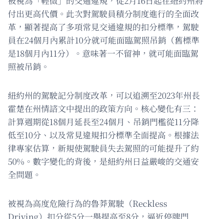
被視為「輕微」的交通違規，從2月16日起在紐約州將
付出更高代價。此次對駕駛員積分制度進行的全面改
革，顯著提高了多項常見交通違規的扣分標準，駕駛
員在24個月內累計10分就可能面臨駕照吊銷（舊標準
是18個月內11分）。意味著一不留神，就可能面臨駕
照被吊銷。
紐約州的駕駛記分制度改革，可以追溯至2023年州長
霍楚在州情諮文中提出的政策方向。核心變化有三：
計算週期從18個月延長至24個月、吊銷門檻從11分降
低至10分、以及常見違規扣分標準全面提高。根據法
律專家估算，新規使駕駛員失去駕照的可能提升了約
50%。數字變化的背後，是紐約州日益嚴峻的交通安
全問題。
被視為高度危險行為的魯莽駕駛（Reckless
Driving）扣分從5分一舉提高至8分，逼近停牌門