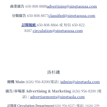
商業廣告
650-808-8888
advertising@singtaousa.com
分類廣告
650-808-8877
classified@singtaousa.com
訂閱報紙
650-808-8866 或 短信 650-822-
8187
circulation@singtaousa.com
洛杉磯
總機
Main
(626) 956-8200(電話) /
admin@singtaola.com
廣告/市場部
Advertising & Marketing
(626) 956-8200 (電
話) /
advertisements@singtaola.com
訂閱部 Circulation Department
(626) 956-8227 (電話) /(626) 239-