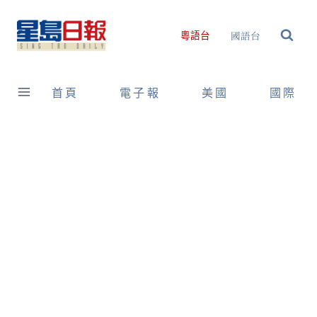
Skip
to
國語台
粵語台
content
首頁
電子報
美國
國際