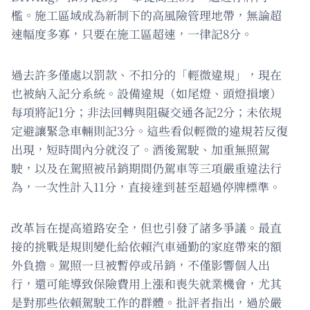
檻。施工區域成為新制下的高風險管理地帶，無論超
速幅度多寡，只要在施工區超速，一律記8分。
過去許多僅處以罰款、不扣分的「輕微違規」，現在
也被納入記分系統。設備違規（如尾燈、頭燈損壞）
每項將記1分；非法回轉與阻礙交通各記2分；未依規
定避讓緊急車輛則記3分。這些看似輕微的違規若反復
出現，短時間內分就沒了。酒後駕駛、加重無照駕
駛，以及在駕照被吊銷期間仍駕車等三項嚴重違法行
為，一次性計入11分，直接達到甚至超過停牌標準。
改革旨在提高道路安全，但也引發了諸多爭議。最直
接的挑戰是規則變化給依賴汽車通勤的家庭帶來的額
外負擔。駕照一旦被暫停或吊銷，不僅影響個人出
行，還可能導致保險費用上漲和喪失就業機會，尤其
是對那些依賴駕駛工作的群體。批評者指出，過於嚴