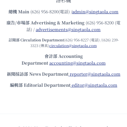
洛杉磯
總機
Main
(626) 956-8200(電話) /
admin@singtaola.com
廣告/市場部
Advertising & Marketing
(626) 956-8200 (電
話) /
advertisements@singtaola.com
訂閱部 Circulation Department
(626) 956-8227 (電話) /(626) 239-
3323 (傳真)
circulation@singtaola.com
會計部 Accounting
Department
accounting@singtaola.com
新聞採訪部 News Department
reporter@singtaola.com
編輯部 Editorial Department
editor@singtaola.com