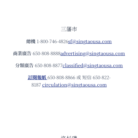
三藩市
總機
1-800-746-4826
sf@singtaousa.com
商業廣告
650-808-8888
advertising@singtaousa.com
分類廣告
650-808-8877
classified@singtaousa.com
訂閱報紙
650-808-8866 或 短信 650-822-
8187
circulation@singtaousa.com