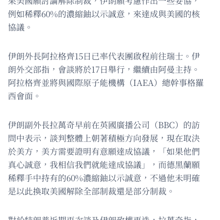
果美國願討論解除制裁，伊朗願考慮作出一些妥協，
例如稀釋60%的濃縮鈾以示誠意，來達成與美國的核
協議。
伊朗外長阿拉格齊15日已率代表團啟程前往瑞士。伊
朗外交部指，會談將於17日舉行，繼續由阿曼主持。
阿拉格齊並將與國際原子能機構（IAEA）總幹事格羅
西會面。
伊朗副外長拉萬奇早前在英國廣播公司（BBC）的訪
問中表示，談判整體上朝著積極方向發展，現在取決
於美方，美方需要證明有意願達成協議，「如果他們
真心誠意，我相信我們就能達成協議」，而德黑蘭願
稀釋手中持有的60%濃縮鈾以示誠意，不過他未明確
是以此換取美國解除全部制裁還是部分制裁。
對於特朗普近期再次談及伊朗政權更迭，拉萬奇指，