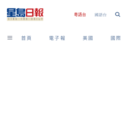
Skip
to
國語台
粵語台
content
首頁
電子報
美國
國際