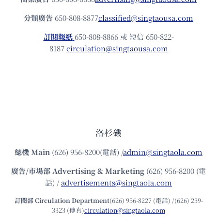
分類廣告
650-808-8877
classified@singtaousa.com
訂閱報紙
650-808-8866 或 短信 650-822-
8187
circulation@singtaousa.com
洛杉磯
總機
Main
(626) 956-8200(電話) /
admin@singtaola.com
廣告/市場部
Advertising & Marketing
(626) 956-8200 (電
話) /
advertisements@singtaola.com
訂閱部 Circulation Department
(626) 956-8227 (電話) /(626) 239-
3323 (傳真)
circulation@singtaola.com