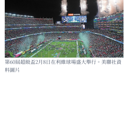
第60屆超級盃2月8日在利維球場盛大舉行。美聯社資
料圖片