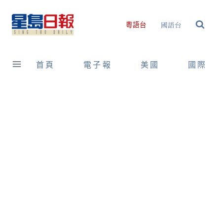
Skip
to
國語台
粵語台
content
首頁
電子報
美國
國際