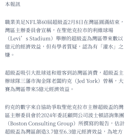
本報訊
職業美足NFL第60屆超級盃2月8日在灣區圓滿結束，
灣區主辦委員會宣稱，在聖他克拉市的利維球場
（Levi’s Stadium）舉辦的超級盃為灣區帶來數以
億元的經濟效益，但有學者質疑，認為有「灌水」之
嫌。
超級盃吸引大批球迷和遊客到訪灣區消費，超級盃主
辦球隊三藩市淘金隊老闆約克（Jed York）曾稱，大
賽為灣區帶來5億元經濟效益。
約克的數字來自協助爭取聖他克拉市主辦超級盃的灣
區主辦委員會於2024年委託顧問公司波士頓諮詢集團
（Boston Consulting Group）所撰寫的報告，估計
超級盃為灣區創造3.7億至6.3億元經濟效益，為地方