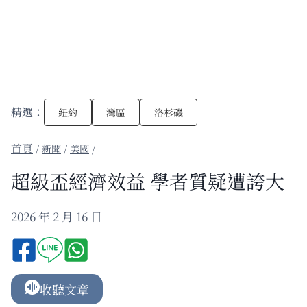
精選：
紐約
灣區
洛杉磯
/
新聞
/
美國
/
超級盃經濟效益 學者質疑遭誇大
2026 年 2 月 16 日
收聽文章