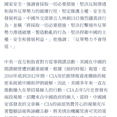
國家安全，強調會採取一切必要措施，堅決反制滲透
和海外反華勢力的破壞行徑，堅定維護主權、安全及
發展利益。中國外交部發言人林劍13日強烈譴責該行
為，並稱「將採取一切必要措施，堅決打擊境外反華
勢力滲透破壞、製造動亂的行為，堅決捍衛中國的主
權、安全和發展利益。」他強調：「反華勢力不會得
逞。」
中美一直互相指責對方從事間諜活動，美國在中國的
間諜網曾遭到嚴重破壞，根據《紐約時報》報道，從
2010年底到2012年間，CIA用於跟情報資產聯絡的秘
密系統被中國和伊朗破解。因此，美國多年來一直在
推動擴大在華招募線人的行動。CIA去年5月也曾發布
兩段視頻，招攬來自中國政府的線人。當時，中國國
安部發表的文章稱，CIA的兩部煞費苦心的視頻充斥
著蹩腳話術與誣衊言辭，將美情治機關荒唐可笑的策