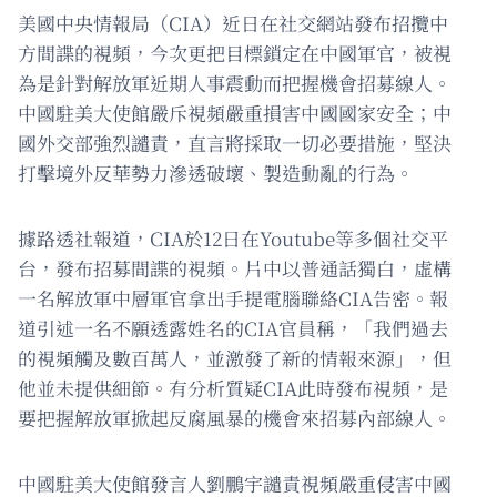
美國中央情報局（CIA）近日在社交網站發布招攬中
方間諜的視頻，今次更把目標鎖定在中國軍官，被視
為是針對解放軍近期人事震動而把握機會招募線人。
中國駐美大使館嚴斥視頻嚴重損害中國國家安全；中
國外交部強烈譴責，直言將採取一切必要措施，堅決
打擊境外反華勢力滲透破壞、製造動亂的行為。
據路透社報道，CIA於12日在Youtube等多個社交平
台，發布招募間諜的視頻。片中以普通話獨白，虛構
一名解放軍中層軍官拿出手提電腦聯絡CIA告密。報
道引述一名不願透露姓名的CIA官員稱，「我們過去
的視頻觸及數百萬人，並激發了新的情報來源」，但
他並未提供細節。有分析質疑CIA此時發布視頻，是
要把握解放軍掀起反腐風暴的機會來招募內部線人。
中國駐美大使館發言人劉鵬宇譴責視頻嚴重侵害中國