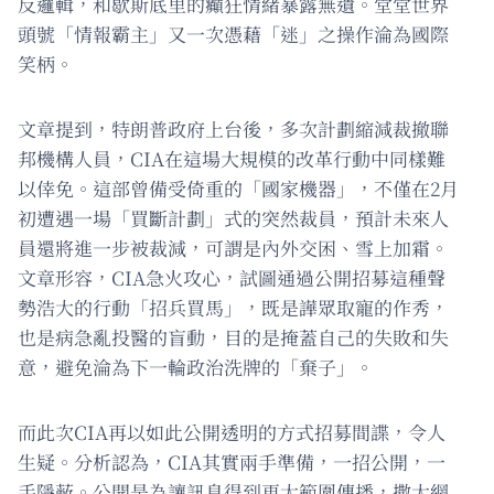
反邏輯，和歇斯底里的癲狂情緒暴露無遺。堂堂世界
頭號「情報霸主」又一次憑藉「迷」之操作淪為國際
笑柄。
文章提到，特朗普政府上台後，多次計劃縮減裁撤聯
邦機構人員，CIA在這場大規模的改革行動中同樣難
以倖免。這部曾備受倚重的「國家機器」，不僅在2月
初遭遇一場「買斷計劃」式的突然裁員，預計未來人
員還將進一步被裁減，可謂是內外交困、雪上加霜。
文章形容，CIA急火攻心，試圖通過公開招募這種聲
勢浩大的行動「招兵買馬」，既是譁眾取寵的作秀，
也是病急亂投醫的盲動，目的是掩蓋自己的失敗和失
意，避免淪為下一輪政治洗牌的「棄子」。
而此次CIA再以如此公開透明的方式招募間諜，令人
生疑。分析認為，CIA其實兩手準備，一招公開，一
手隱蔽。公開是為讓訊息得到更大範圍傳播，撒大網