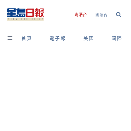
Skip
to
國語台
粵語台
content
首頁
電子報
美國
國際