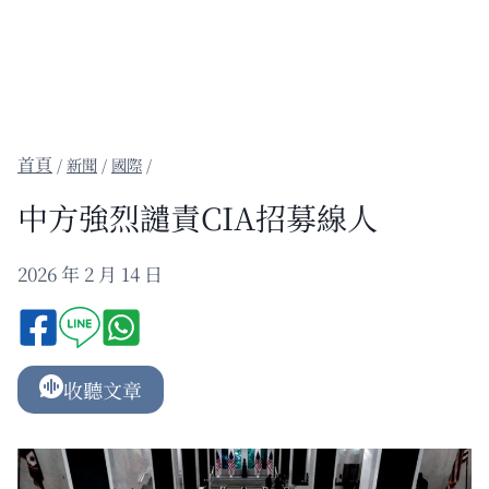
/
新聞
/
國際
/
中方強烈譴責CIA招募線人
2026 年 2 月 14 日
收聽文章