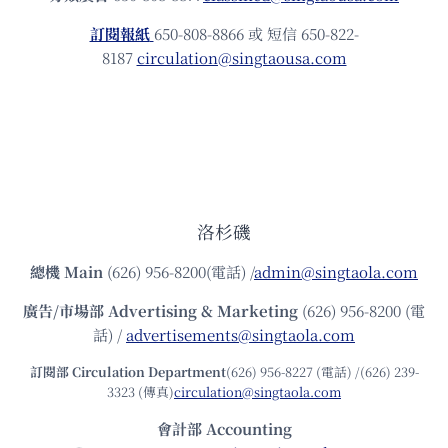
訂閱報紙
650-808-8866 或 短信 650-822-
8187
circulation@singtaousa.com
洛杉磯
總機
Main
(626) 956-8200(電話) /
admin@singtaola.com
廣告/市場部
Advertising & Marketing
(626) 956-8200 (電
話) /
advertisements@singtaola.com
訂閱部 Circulation Department
(626) 956-8227 (電話) /(626) 239-
3323 (傳真)
circulation@singtaola.com
會計部 Accounting