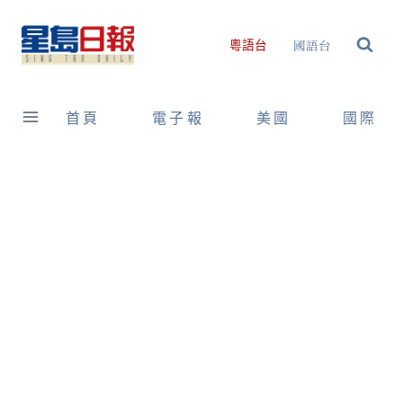
Skip
to
國語台
粵語台
content
首頁
電子報
美國
國際