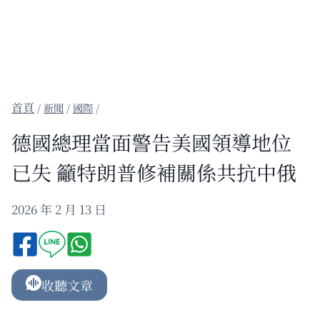
/
新聞
/
國際
/
德國總理當面警告美國領導地位
已失 籲特朗普修補關係共抗中俄
2026 年 2 月 13 日
收聽文章