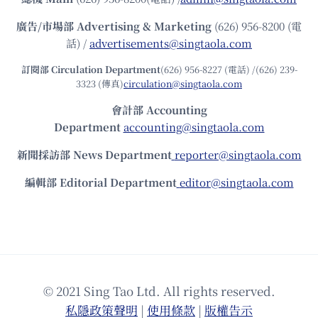
廣告/市場部
Advertising & Marketing
(626) 956-8200 (電
話) /
advertisements@singtaola.com
訂閱部 Circulation Department
(626) 956-8227 (電話) /(626) 239-
3323 (傳真)
circulation@singtaola.com
會計部 Accounting
Department
accounting@singtaola.com
新聞採訪部 News Department
reporter@singtaola.com
編輯部 Editorial Department
editor@singtaola.com
© 2021 Sing Tao Ltd. All rights reserved.
私隱政策聲明
|
使⽤條款
|
版權告⽰