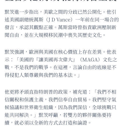
默茨進一步指出，美歐之間的分歧已然公開化。他引
述美國副總統萬斯（J D Vance）一年前在同一場合的
發言，承認其觀點正確。萬斯當時曾指責歐洲壓制新
聞自由，並在大規模移民潮中喪失其歷史文化。
默茨強調，歐洲與美國在核心價值上存在差異。他表
示：「美國的『讓美國再次偉大』（MAGA）文化之
戰，不是我們的戰爭。在這裡，言論自由的底線是不
得侵犯人類尊嚴與我們的基本法。」
他更將矛頭直指特朗普的政策，補充道：「我們不相
信關稅和保護主義，我們信奉自由貿易。我們堅守氣
候協議和世界衛生組織，因為我們深信，全球挑戰只
能共同解決。」默茨呼籲，若雙方的夥伴關係要持
續，就必須以全新的方式去打造和論證。