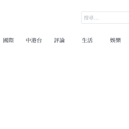
搜
尋
關
鍵
國際
中港台
評論
生活
娛樂
字: