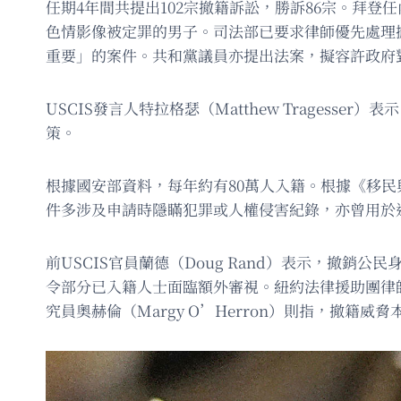
任期4年間共提出102宗撤籍訴訟，勝訴86宗。拜登
色情影像被定罪的男子。司法部已要求律師優先處理
重要」的案件。共和黨議員亦提出法案，擬容許政府
USCIS發言人特拉格瑟（Matthew Trage
策。
根據國安部資料，每年約有80萬人入籍。根據《移
件多涉及申請時隱瞞犯罪或人權侵害紀錄，亦曾用於
前USCIS官員蘭德（Doug Rand）表示，撤銷公
令部分已入籍人士面臨額外審視。紐約法律援助團律師D
究員奧赫倫（Margy O’Herron）則指，撤籍