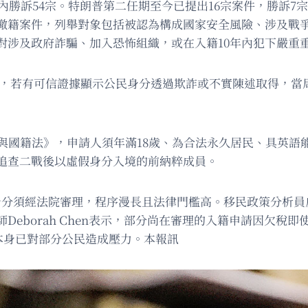
任內勝訴54宗。特朗普第二任期至今已提出16宗案件，勝訴
撤籍案件，列舉對象包括被認為構成國家安全風險、涉及戰
對涉及政府詐騙、加入恐怖組織，或在入籍10年內犯下嚴重
sser）表示，若有可信證據顯示公民身分透過欺詐或不實陳述取
民與國籍法》，申請人須年滿18歲、為合法永久居民、具英語
追查二戰後以虛假身分入境的前納粹成員。
民身分須經法院審理，程序漫長且法律門檻高。移民政策分析員皮爾
eborah Chen表示，部分尚在審理的入籍申請因欠稅
威脅本身已對部分公民造成壓力。本報訊