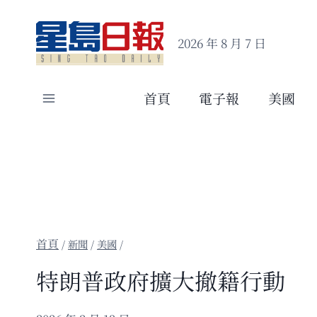
Skip
to
2026 年 8 月 7 日
content
首頁
電子報
美國
/
新聞
/
美國
/
特朗普政府擴大撤籍行動