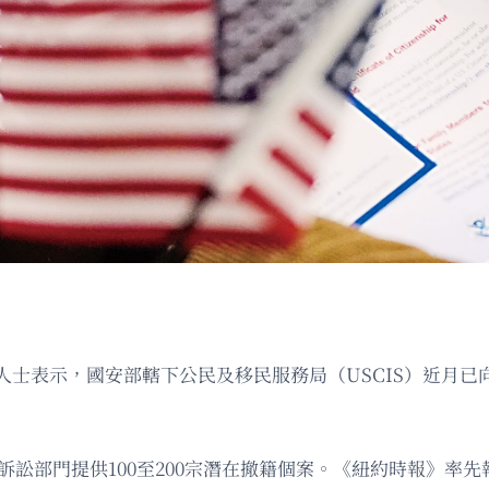
士表示，國安部轄下公民及移民服務局（USCIS）近月已
訴訟部門提供100至200宗潛在撤籍個案。《紐約時報》率