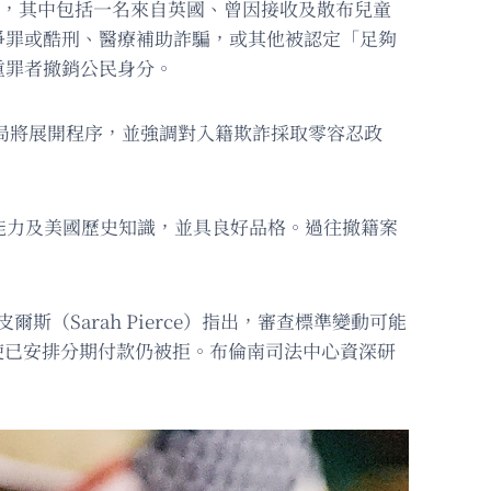
7宗，其中包括一名來自英國、曾因接收及散布兒童
爭罪或酷刑、醫療補助詐騙，或其他被認定「足夠
重罪者撤銷公民身分。
得，當局將展開程序，並強調對入籍欺詐採取零容忍政
能力及美國歷史知識，並具良好品格。過往撤籍案
斯（Sarah Pierce）指出，審查標準變動可能
即使已安排分期付款仍被拒。布倫南司法中心資深研