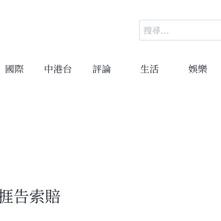
搜
尋
關
鍵
國際
中港台
評論
生活
娛樂
字:
可捱告索賠