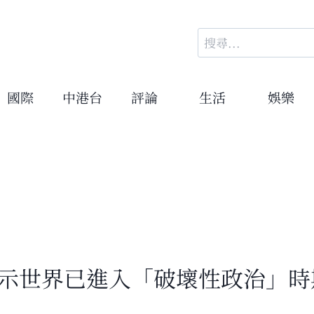
搜
尋
關
鍵
國際
中港台
評論
生活
娛樂
字:
揭示世界已進入「破壞性政治」時