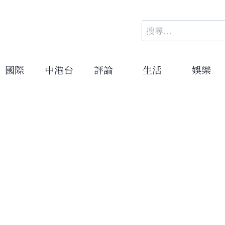
搜
尋
關
鍵
國際
中港台
評論
生活
娛樂
字: