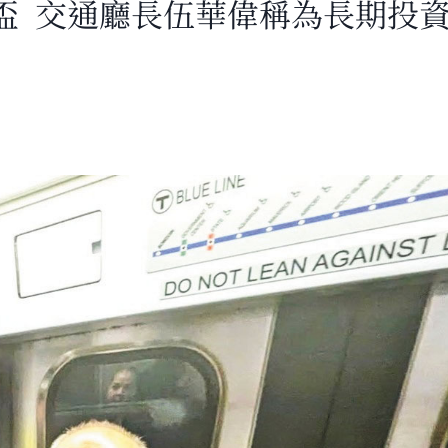
盃 交通廳長伍華偉稱為長期投