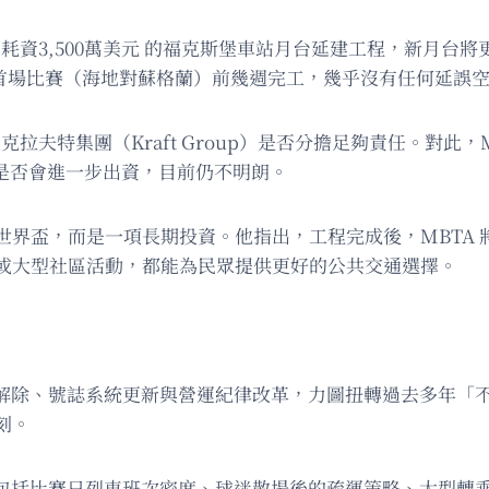
 耗資3,500萬美元 的福克斯堡車站月台延建工程，新月
日首場比賽（海地對蘇格蘭）前幾週完工，幾乎沒有任何延誤
克拉夫特集團（Kraft Group）是否分擔足夠責任。對此，
是否會進一步出資，目前仍不明朗。
界盃，而是一項長期投資。他指出，工程完成後，MBTA 
或大型社區活動，都能為民眾提供更好的公共交通選擇。
速解除、號誌系統更新與營運紀律改革，力圖扭轉過去多年「
刻。
。包括比賽日列車班次密度、球迷散場後的疏運策略、大型轉