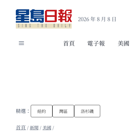
Skip
to
2026 年 8 月 8 日
content
首頁
電子報
美國
精選：
紐約
灣區
洛杉磯
/
新聞
/
美國
/