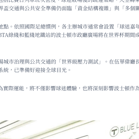
界盃交通與公共安全準備仍面臨「資金結構複雜」與「多個
。依照國際足總慣例，各主辦城市通常會設置「球迷嘉年華」（F
TA綠綫和藍綫地鐵站的波士頓市政廳廣場將在世界杯期間成
場城市治理與公共交通的「世界級壓力測試」。在伍華偉廳長
系統，已準備好迎接全球目光。
化為實際運能，將不僅影響球迷體驗，也將深刻影響波士頓作