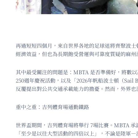
再過短短四個月，來自世界各地的足球迷將齊聚波士
經濟效益，但也為長期飽受營運與可靠度質疑的麻州
其中最受關注的問題是：MBTA 是否準備好，將數以
250週年慶祝活動，以及「2026年帆船波士頓（Sai
反覆提出對公共交通承載能力的擔憂。然而，外界也注
重中之重：吉列體育場通勤鐵路
世界盃期間，吉列體育場將舉行 7場比賽。MBTA
「至少是以往大型活動的四倍以上」，不論是陸軍—海軍