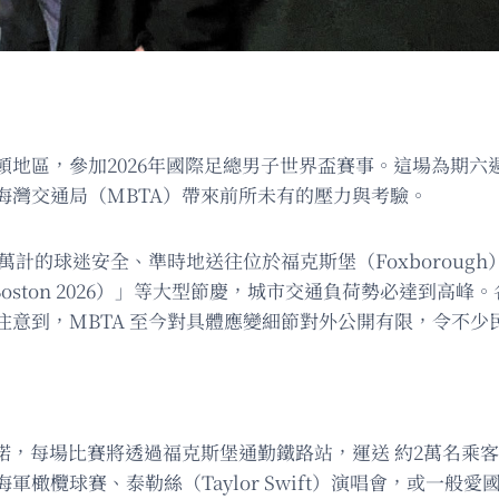
頓地區，參加2026年國際足總男子世界盃賽事。這場為期六
海灣交通局（MBTA）帶來前所未有的壓力與考驗。
萬計的球迷安全、準時地送往位於福克斯堡（Foxborou
l Boston 2026）」等大型節慶，城市交通負荷勢必達到高
意到，MBTA 至今對具體應變細節對外公開有限，令不少
 承諾，每場比賽將透過福克斯堡通勤鐵路站，運送 約2萬名
橄欖球賽、泰勒絲（Taylor Swift）演唱會，或一般