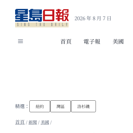
Skip
to
2026 年 8 月 7 日
content
首頁
電子報
美國
精選：
紐約
灣區
洛杉磯
/
新聞
/
美國
/