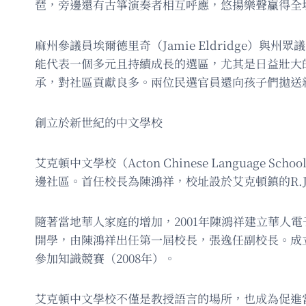
琶，旁邊還有古箏演奏者相互呼應，悠揚樂聲贏得全
麻州參議員埃爾德里奇（Jamie Eldridge）與
能代表一個多元且持續成長的選區，尤其是日益壯大
承，對社區貢獻良多。兩位民選官員還向孩子們拋送
創立於新世紀的中文學校
艾克頓中文學校（Acton Chinese Languag
邊社區。首任校長為陳鴻祥，校址設於艾克頓鎮的R.J
隨著當地華人家庭的增加，2001年陳鴻祥建立華人電
開學，由陳鴻祥出任第一屆校長，張逸任副校長。成
參加知識競賽（2008年）。
艾克頓中文學校不僅是教授語言的場所，也成為促進