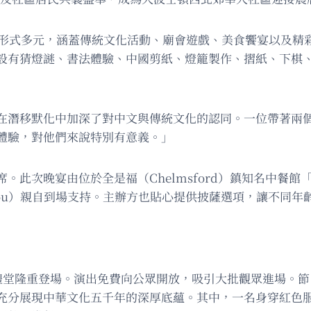
、形式多元，涵蓋傳統文化活動、廟會遊戲、美食饗宴以及精
設有猜燈謎、書法體驗、中國剪紙、燈籠製作、摺紙、下棋
在潛移默化中加深了對中文與傳統文化的認同。一位帶著兩
體驗，對他們來說特別有意義。」
次晚宴由位於全是福（Chelmsford）鎮知名中餐館「川霸王
 Gou）親自到場支持。主辦方也貼心提供披薩選項，讓不同
校禮堂隆重登場。演出免費向公眾開放，吸引大批觀眾進場。
充分展現中華文化五千年的深厚底蘊。其中，一名身穿紅色