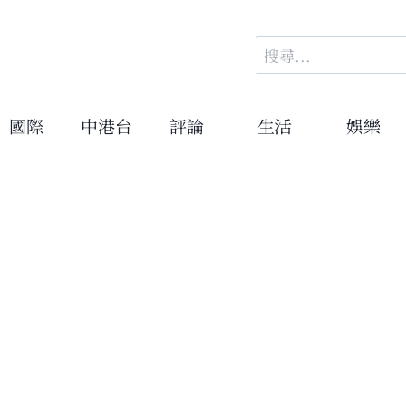
搜
尋
關
鍵
國際
中港台
評論
生活
娛樂
字: