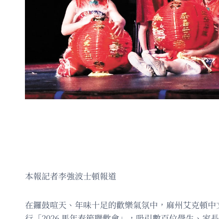
本報記者李強波士頓報道
在鑼鼓喧天、年味十足的歡樂氣氛中，麻州艾克頓中文學校（AC
行「2026 馬年春節聯歡會」，吸引數百位學生、