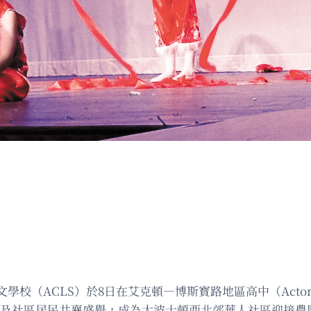
LS）於8日在艾克頓—博斯寳路地區高中（Acton Boxborou
家長及社區居民共襄盛舉，成為大波士頓西北郊華人社區迎接