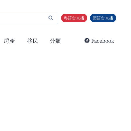
粵語台直播
國語台直播
房產
移民
分類
Facebook