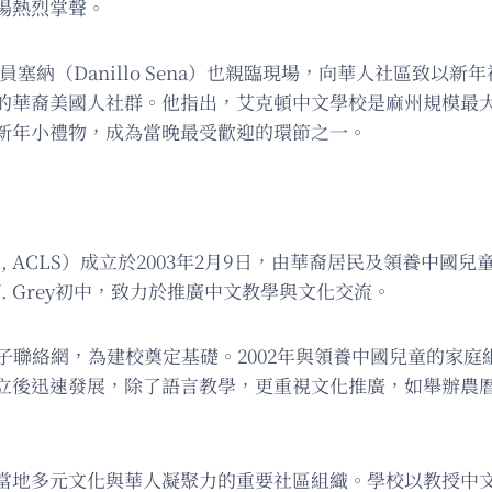
場熱烈掌聲。
州眾議員塞納（Danillo Sena）也親臨現場，向華人社區
的華裔美國人社群。他指出，艾克頓中文學校是麻州規模最
新年小禮物，成為當晚最受歡迎的環節之一。
e School, ACLS）成立於2003年2月9日，由華裔居民及
. Grey初中，致力於推廣中文教學與文化交流。
子聯絡網，為建校奠定基礎。2002年與領養中國兒童的家庭組
立後迅速發展，除了語言教學，更重視文化推廣，如舉辦農曆新
當地多元文化與華人凝聚力的重要社區組織。學校以教授中