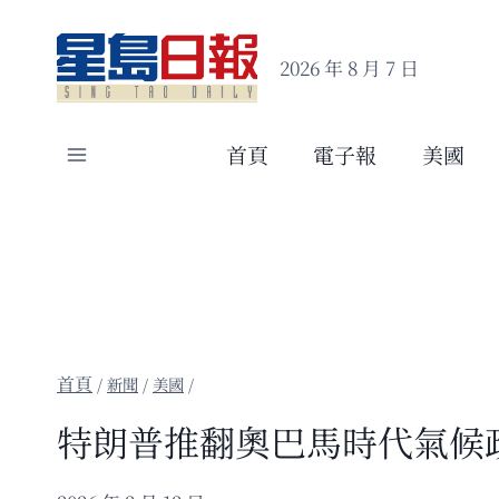
Skip
to
2026 年 8 月 7 日
content
首頁
電子報
美國
/
新聞
/
美國
/
特朗普推翻奧巴馬時代氣候政