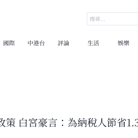
搜
尋
關
鍵
國際
中港台
評論
生活
娛樂
字:
策 白宮豪言：為納稅人節省1.