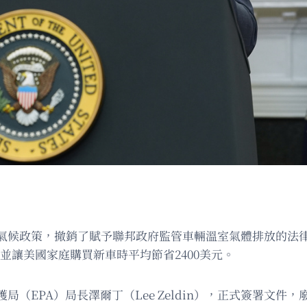
氣候政策，撤銷了賦予聯邦政府監管車輛溫室氣體排放的法
並讓美國家庭購買新車時平均節省2400美元。
PA）局長澤爾丁（Lee Zeldin），正式簽署文件，廢除2