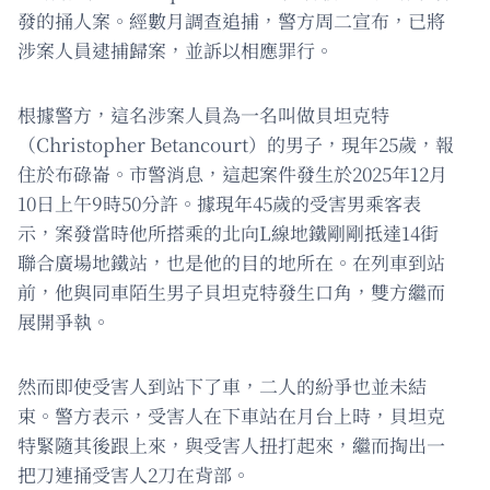
發的捅人案。經數月調查追捕，警方周二宣布，已將
涉案人員逮捕歸案，並訴以相應罪行。
根據警方，這名涉案人員為一名叫做貝坦克特
（Christopher Betancourt）的男子，現年25歲，報
住於布碌崙。市警消息，這起案件發生於2025年12月
10日上午9時50分許。據現年45歲的受害男乘客表
示，案發當時他所搭乘的北向L線地鐵剛剛抵達14街
聯合廣場地鐵站，也是他的目的地所在。在列車到站
前，他與同車陌生男子貝坦克特發生口角，雙方繼而
展開爭執。
然而即使受害人到站下了車，二人的紛爭也並未結
束。警方表示，受害人在下車站在月台上時，貝坦克
特緊隨其後跟上來，與受害人扭打起來，繼而掏出一
把刀連捅受害人2刀在背部。