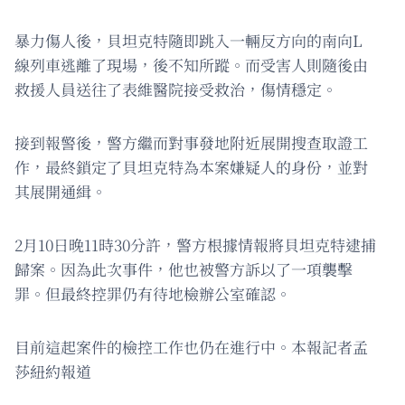
暴力傷人後，貝坦克特隨即跳入一輛反方向的南向L
線列車逃離了現場，後不知所蹤。而受害人則隨後由
救援人員送往了表維醫院接受救治，傷情穩定。
接到報警後，警方繼而對事發地附近展開搜查取證工
作，最終鎖定了貝坦克特為本案嫌疑人的身份，並對
其展開通緝。
2月10日晚11時30分許，警方根據情報將貝坦克特逮捕
歸案。因為此次事件，他也被警方訴以了一項襲擊
罪。但最終控罪仍有待地檢辦公室確認。
目前這起案件的檢控工作也仍在進行中。本報記者孟
莎紐約報道