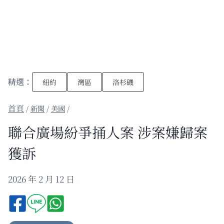
精選：
紐約
灣區
洛杉磯
/
新聞
/
美國
/
聯合廣場紛爭捅人案 涉案嫌歸案
獲訴
2026 年 2 月 12 日