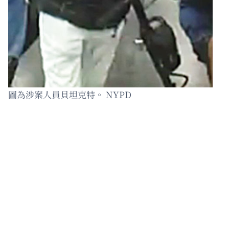
圖為涉案人員貝坦克特。 NYPD