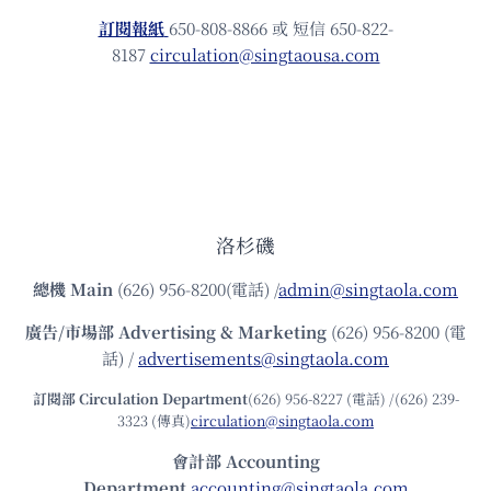
訂閱報紙
650-808-8866 或 短信 650-822-
8187
circulation@singtaousa.com
洛杉磯
總機
Main
(626) 956-8200(電話) /
admin@singtaola.com
廣告/市場部
Advertising & Marketing
(626) 956-8200 (電
話) /
advertisements@singtaola.com
訂閱部 Circulation Department
(626) 956-8227 (電話) /(626) 239-
3323 (傳真)
circulation@singtaola.com
會計部 Accounting
Department
accounting@singtaola.com