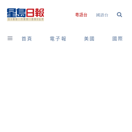
Skip
to
國語台
粵語台
content
首頁
電子報
美國
國際