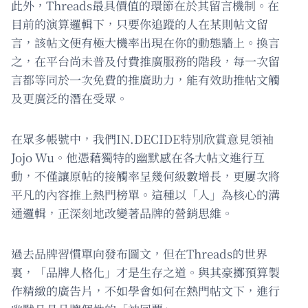
此外，Threads最具價值的環節在於其留言機制。在
目前的演算邏輯下，只要你追蹤的人在某則帖文留
言，該帖文便有極大機率出現在你的動態牆上。換言
之，在平台尚未普及付費推廣服務的階段，每一次留
言都等同於一次免費的推廣助力，能有效助推帖文觸
及更廣泛的潛在受眾。
在眾多帳號中，我們IN.DECIDE特別欣賞意見領袖
Jojo Wu。他憑藉獨特的幽默感在各大帖文進行互
動，不僅讓原帖的接觸率呈幾何級數增長，更屢次將
平凡的內容推上熱門榜單。這種以「人」為核心的溝
通邏輯，正深刻地改變著品牌的營銷思維。
過去品牌習慣單向發布圖文，但在Threads的世界
裏，「品牌人格化」才是生存之道。與其豪擲預算製
作精緻的廣告片，不如學會如何在熱門帖文下，進行