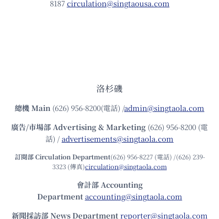
8187
circulation@singtaousa.com
洛杉磯
總機
Main
(626) 956-8200(電話) /
admin@singtaola.com
廣告/市場部
Advertising & Marketing
(626) 956-8200 (電
話) /
advertisements@singtaola.com
訂閱部 Circulation Department
(626) 956-8227 (電話) /(626) 239-
3323 (傳真)
circulation@singtaola.com
會計部 Accounting
Department
accounting@singtaola.com
新聞採訪部 News Department
reporter@singtaola.com