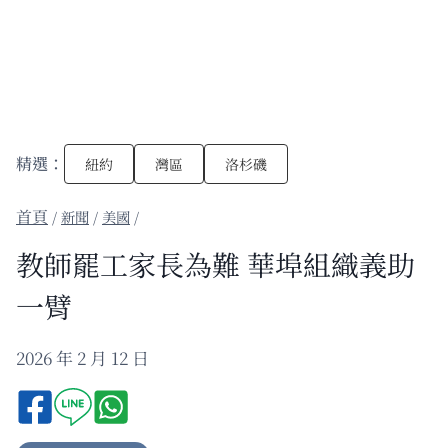
精選：
紐約
灣區
洛杉磯
/
新聞
/
美國
/
教師罷工家長為難 華埠組織義助
一臂
2026 年 2 月 12 日