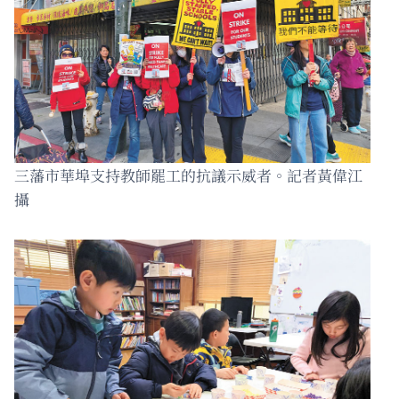
三藩市華埠支持教師罷工的抗議示威者。記者黃偉江
攝