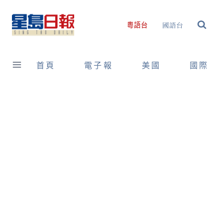
Skip
to
國語台
粵語台
content
首頁
電子報
美國
國際