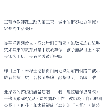
三藩市教師罷工踏入第三天，城市的節奏被迫停擺，
家長的生活失序。
從華埠到列治文、從北岸到日落區，無數家庭在這場
突如其來的教育風暴中疲於奔命。孩子無課可上、家
長無法上班、長者照護被迫中斷。
昨日上午，華埠士德頓街白蘭地鐵站前四個路口被示
威者佔據，數十名教師舉牌、敲擊喇叭，高喊口號。
北岸區的蔡媽媽語帶哽咽：「我一邊照顧年邁母親，
一邊照顧5歲女兒，還要擔心工作。教師為了自己的利
益罷工，但孩子和家長卻成了談判的『人質』，這公