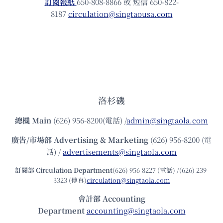
訂閱報紙
650-808-8866 或 短信 650-822-
8187
circulation@singtaousa.com
洛杉磯
總機
Main
(626) 956-8200(電話) /
admin@singtaola.com
廣告/市場部
Advertising & Marketing
(626) 956-8200 (電
話) /
advertisements@singtaola.com
訂閱部 Circulation Department
(626) 956-8227 (電話) /(626) 239-
3323 (傳真)
circulation@singtaola.com
會計部 Accounting
Department
accounting@singtaola.com