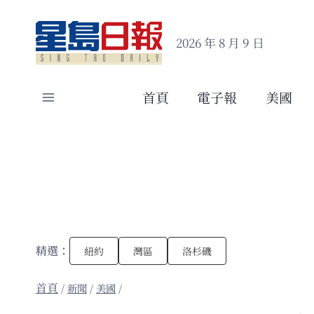
Skip
to
2026 年 8 月 9 日
content
首頁
電子報
美國
精選：
紐約
灣區
洛杉磯
/
新聞
/
美國
/