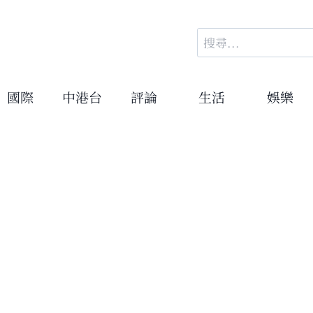
搜
尋
關
鍵
國際
中港台
評論
生活
娛樂
字: