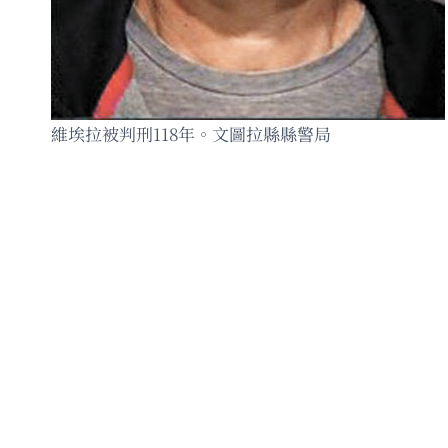
維埃拉被判刑118年。文圖拉縣縣警局