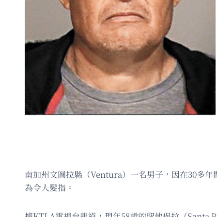
南加州文圖拉縣（Ventura）一名男子，因在30
為令人髮指。
據KTLA電視台報道，現年58歲的聖他保拉（Santa P