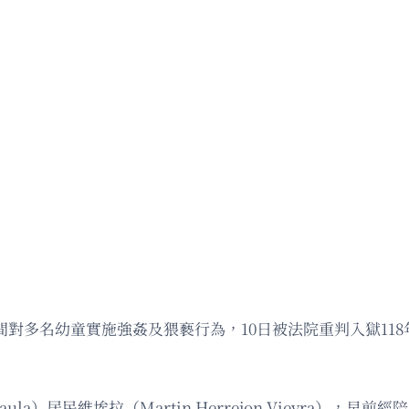
多年間對多名幼童實施強姦及猥褻行為，10日被法院重判入獄1
aula）居民維埃拉（Martin Herrejon Vieyra