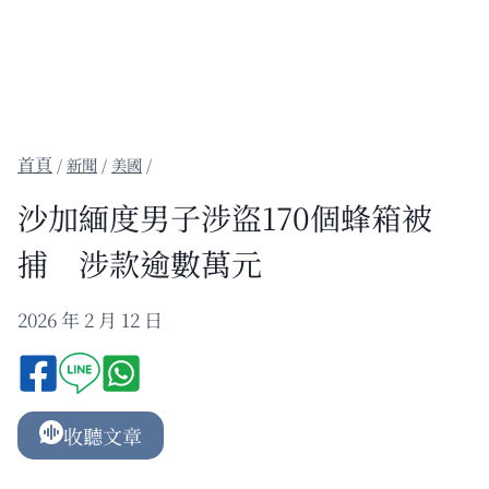
/
新聞
/
美國
/
沙加緬度男子涉盜170個蜂箱被
捕 涉款逾數萬元
2026 年 2 月 12 日
收聽文章