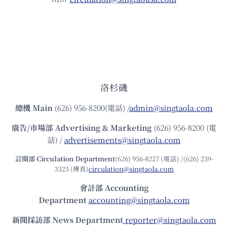
洛杉磯
總機
Main
(626) 956-8200(電話) /
admin@singtaola.com
廣告/市場部
Advertising & Marketing
(626) 956-8200 (電
話) /
advertisements@singtaola.com
訂閱部 Circulation Department
(626) 956-8227 (電話) /(626) 239-
3323 (傳真)
circulation@singtaola.com
會計部 Accounting
Department
accounting@singtaola.com
新聞採訪部 News Department
reporter@singtaola.com