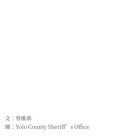
文：曾維燊
圖：Yolo County Sheriff’s Office