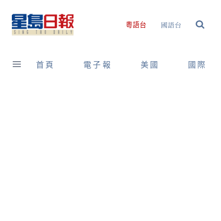
Skip
to
國語台
粵語台
content
首頁
電子報
美國
國際