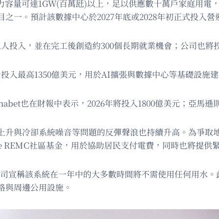
電力容量可達1GW(百萬瓩)以上，足以供應數十萬戶家庭用電，
一。預計該數據中心於2027年底或2028年初正式投入營
築工人投入，並在完工後創造約300個長期就業機會；公司也將
投入最高1350億美元，用於AI擴張與數據中心等基礎設施建設。
habet也在財報中表示，2026年將投入1800億美元；亞馬遜
升與冷卻系統噪音等問題的反彈聲浪也持續升高。為爭取地方支
one REMC社區基金，用於協助居民支付電費，同時也將提
公司宣稱該系統在一年中的大多數時間將不需使用任何用水。此外
路與周邊公用設施。