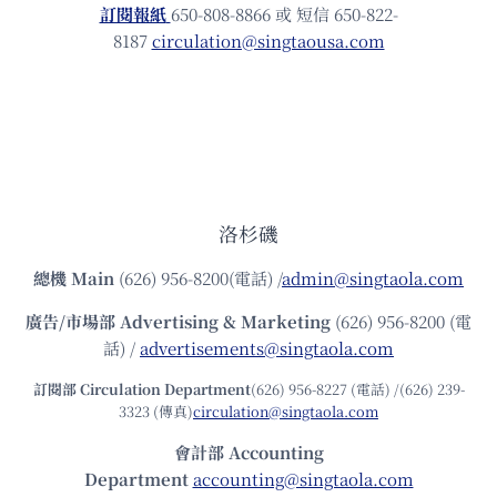
訂閱報紙
650-808-8866 或 短信 650-822-
8187
circulation@singtaousa.com
洛杉磯
總機
Main
(626) 956-8200(電話) /
admin@singtaola.com
廣告/市場部
Advertising & Marketing
(626) 956-8200 (電
話) /
advertisements@singtaola.com
訂閱部 Circulation Department
(626) 956-8227 (電話) /(626) 239-
3323 (傳真)
circulation@singtaola.com
會計部 Accounting
Department
accounting@singtaola.com