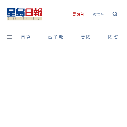
Skip
to
國語台
粵語台
content
首頁
電子報
美國
國際