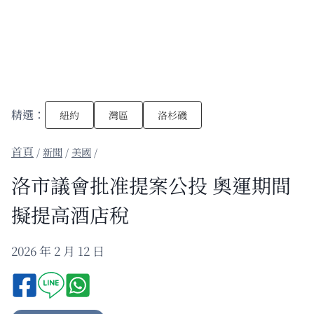
精選：
紐約
灣區
洛杉磯
/
新聞
/
美國
/
洛市議會批准提案公投 奧運期間
擬提高酒店稅
2026 年 2 月 12 日