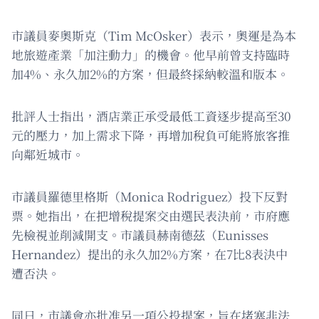
市議員麥奧斯克（Tim McOsker）表示，奧運是為本
地旅遊產業「加注動力」的機會。他早前曾支持臨時
加4%、永久加2%的方案，但最終採納較溫和版本。
批評人士指出，酒店業正承受最低工資逐步提高至30
元的壓力，加上需求下降，再增加稅負可能將旅客推
向鄰近城市。
市議員羅德里格斯（Monica Rodriguez）投下反對
票。她指出，在把增稅提案交由選民表決前，市府應
先檢視並削減開支。市議員赫南德茲（Eunisses
Hernandez）提出的永久加2%方案，在7比8表決中
遭否決。
同日，市議會亦批准另一項公投提案，旨在堵塞非法