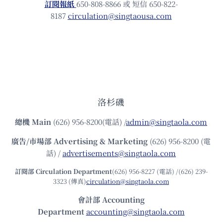
訂閱報紙
650-808-8866 或 短信 650-822-
8187
circulation@singtaousa.com
洛杉磯
總機
Main
(626) 956-8200(電話) /
admin@singtaola.com
廣告/市場部
Advertising & Marketing
(626) 956-8200 (電
話) /
advertisements@singtaola.com
訂閱部 Circulation Department
(626) 956-8227 (電話) /(626) 239-
3323 (傳真)
circulation@singtaola.com
會計部 Accounting
Department
accounting@singtaola.com