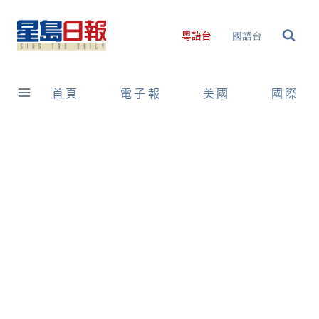
Skip
to
國語台
粵語台
content
首頁
電子報
美國
國際