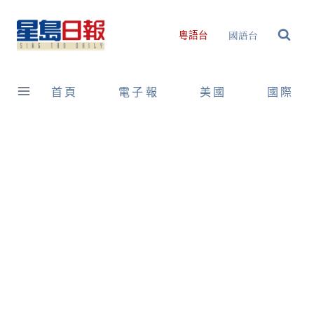
Skip
to
國語台
粵語台
content
首頁
電子報
美國
國際