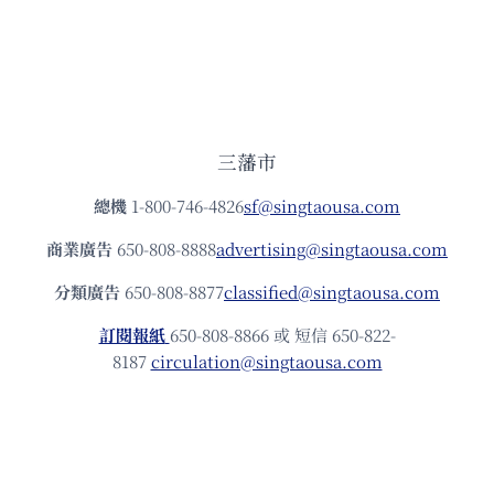
三藩市
總機
1-800-746-4826
sf@singtaousa.com
商業廣告
650-808-8888
advertising@singtaousa.com
分類廣告
650-808-8877
classified@singtaousa.com
訂閱報紙
650-808-8866 或 短信 650-822-
8187
circulation@singtaousa.com