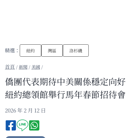
精選：
紐約
灣區
洛杉磯
/
新聞
/
美國
/
僑團代表期待中美關係穩定向好
紐約總領館舉行馬年春節招待會
2026 年 2 月 12 日