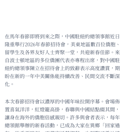
在馬年春節即將到來之際，中國駐紐約總領事館近日
隆重舉行2026年春節招待會，美東地區數百位僑胞、
留學生及各界友好人士齊聚一堂，共迎新春佳節。來
自波士頓地區的多位僑團代表亦專程出席，對中國駐
紐約總領事陳立在招待會上的致辭表示高度讚賞，期
盼在新的一年中美關係能持續改善、民間交流不斷深
化。
本次春節招待會以濃厚的中國年味拉開序幕。會場佈
置喜氣洋洋，紅燈籠高掛，春聯與中國結點綴其間，
讓身在海外的僑胞倍感親切。許多與會者表示，每年
總領館舉辦的新春活動，已成為大家在異鄉「回家過