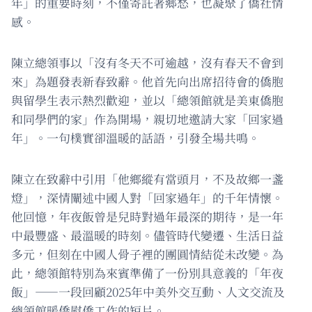
年」的重要時刻，不僅寄託著鄉愁，也凝聚了僑社情
感。
陳立總領事以「沒有冬天不可逾越，沒有春天不會到
來」為題發表新春致辭。他首先向出席招待會的僑胞
與留學生表示熱烈歡迎，並以「總領館就是美東僑胞
和同學們的家」作為開場，親切地邀請大家「回家過
年」。一句樸實卻溫暖的話語，引發全場共鳴。
陳立在致辭中引用「他鄉縱有當頭月，不及故鄉一盞
燈」，深情闡述中國人對「回家過年」的千年情懷。
他回憶，年夜飯曾是兒時對過年最深的期待，是一年
中最豐盛、最溫暖的時刻。儘管時代變遷、生活日益
多元，但刻在中國人骨子裡的團圓情結從未改變。為
此，總領館特別為來賓準備了一份別具意義的「年夜
飯」——一段回顧2025年中美外交互動、人文交流及
總領館暖僑慰僑工作的短片。