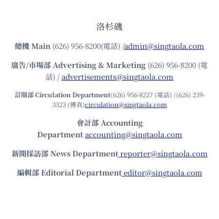
洛杉磯
總機
Main
(626) 956-8200(電話) /
admin@singtaola.com
廣告/市場部
Advertising & Marketing
(626) 956-8200 (電
話) /
advertisements@singtaola.com
訂閱部 Circulation Department
(626) 956-8227 (電話) /(626) 239-
3323 (傳真)
circulation@singtaola.com
會計部 Accounting
Department
accounting@singtaola.com
新聞採訪部 News Department
reporter@singtaola.com
編輯部 Editorial Department
editor@singtaola.com