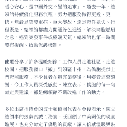
暖心安心，是中國外交不變的追求」。過去一年，總
領館持續優化服務流程，努力把服務做得更近、更
快。無論是突發重病、重大變故，還是證件遺失、行
程緊急，總領館都盡力開通綠色通道，解決同胞燃眉
之急。遇到突發事件或極端天氣，總領館也第一時間
發布提醒、啟動保護機制。
他還分享了許多溫暖細節：工作人員走進社區、走進
校園，把服務窗口「搬」到領區十州，為僑胞提供上
門證照服務；不少長者在辦完業務後，用鄉音連聲道
謝，令工作人員深受感動。陳立表示，僑胞的每一句
肯定與建議，都是總領館不斷改進工作的動力。
多位出席招待會的波士頓僑團代表在會後表示，陳立
總領事的致辭真誠而務實，既回顧了中美關係的現實
進展，也充分肯定了僑胞的貢獻，讓人倍感溫暖與鼓