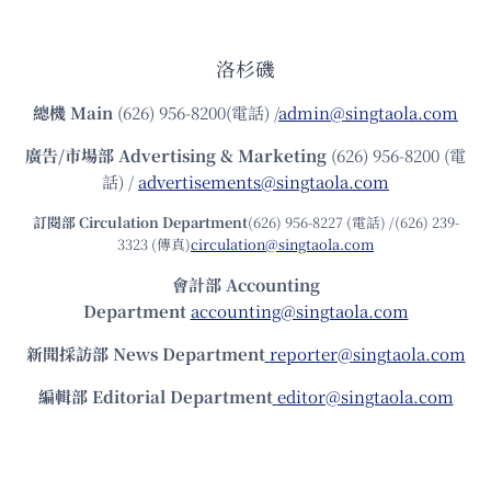
洛杉磯
總機
Main
(626) 956-8200(電話) /
admin@singtaola.com
廣告/市場部
Advertising & Marketing
(626) 956-8200 (電
話) /
advertisements@singtaola.com
訂閱部 Circulation Department
(626) 956-8227 (電話) /(626) 239-
3323 (傳真)
circulation@singtaola.com
會計部 Accounting
Department
accounting@singtaola.com
新聞採訪部 News Department
reporter@singtaola.com
編輯部 Editorial Department
editor@singtaola.com