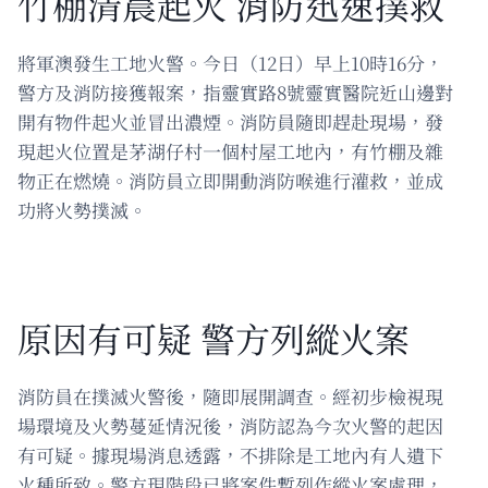
竹棚清晨起火 消防迅速撲救
將軍澳發生工地火警。今日（12日）早上10時16分，
警方及消防接獲報案，指靈實路8號靈實醫院近山邊對
開有物件起火並冒出濃煙。消防員隨即趕赴現場，發
現起火位置是茅湖仔村一個村屋工地內，有竹棚及雜
物正在燃燒。消防員立即開動消防喉進行灌救，並成
功將火勢撲滅。
原因有可疑 警方列縱火案
消防員在撲滅火警後，隨即展開調查。經初步檢視現
場環境及火勢蔓延情況後，消防認為今次火警的起因
有可疑。據現場消息透露，不排除是工地內有人遺下
火種所致。警方現階段已將案件暫列作縱火案處理，