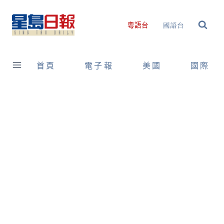
Skip
to
國語台
粵語台
content
首頁
電子報
美國
國際