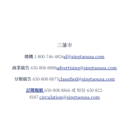
三藩市
總機
1-800-746-4826
sf@singtaousa.com
商業廣告
650-808-8888
advertising@singtaousa.com
分類廣告
650-808-8877
classified@singtaousa.com
訂閱報紙
650-808-8866 或 短信 650-822-
8187
circulation@singtaousa.com