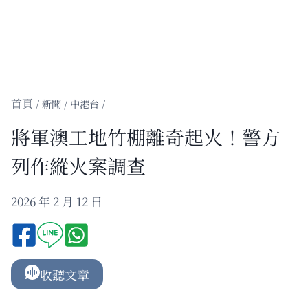
/
新聞
/
中港台
/
將軍澳工地竹棚離奇起火！警方
列作縱火案調查
2026 年 2 月 12 日
收聽文章