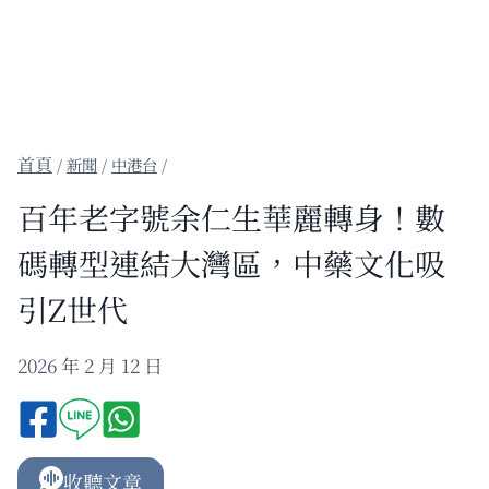
/
新聞
/
中港台
/
百年老字號余仁生華麗轉身！數
碼轉型連結大灣區，中藥文化吸
引Z世代
2026 年 2 月 12 日
收聽文章