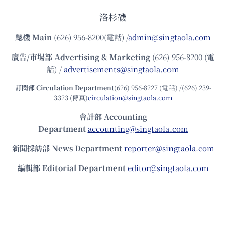
洛杉磯
總機
Main
(626) 956-8200(電話) /
admin@singtaola.com
廣告/市場部
Advertising & Marketing
(626) 956-8200 (電
話) /
advertisements@singtaola.com
訂閱部 Circulation Department
(626) 956-8227 (電話) /(626) 239-
3323 (傳真)
circulation@singtaola.com
會計部 Accounting
Department
accounting@singtaola.com
新聞採訪部 News Department
reporter@singtaola.com
編輯部 Editorial Department
editor@singtaola.com