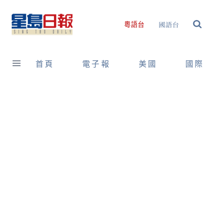
Skip
to
國語台
粵語台
content
首頁
電子報
美國
國際