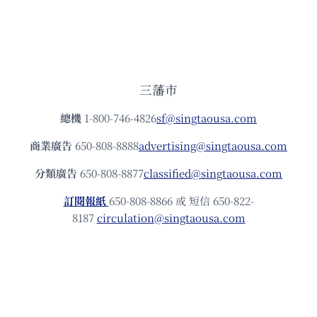
三藩市
總機
1-800-746-4826
sf@singtaousa.com
商業廣告
650-808-8888
advertising@singtaousa.com
分類廣告
650-808-8877
classified@singtaousa.com
訂閱報紙
650-808-8866 或 短信 650-822-
8187
circulation@singtaousa.com