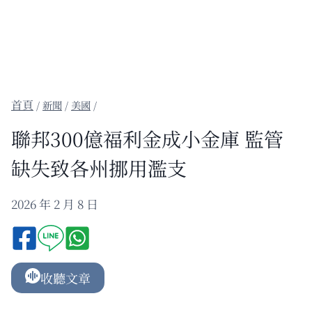
/
新聞
/
美國
/
聯邦300億福利金成小金庫 監管
缺失致各州挪用濫支
2026 年 2 月 8 日
收聽文章