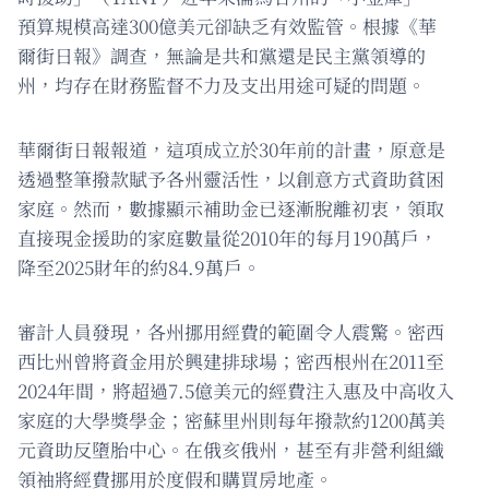
預算規模高達300億美元卻缺乏有效監管。根據《華
爾街日報》調查，無論是共和黨還是民主黨領導的
州，均存在財務監督不力及支出用途可疑的問題。
華爾街日報報道，這項成立於30年前的計畫，原意是
透過整筆撥款賦予各州靈活性，以創意方式資助貧困
家庭。然而，數據顯示補助金已逐漸脫離初衷，領取
直接現金援助的家庭數量從2010年的每月190萬戶，
降至2025財年的約84.9萬戶。
審計人員發現，各州挪用經費的範圍令人震驚。密西
西比州曾將資金用於興建排球場；密西根州在2011至
2024年間，將超過7.5億美元的經費注入惠及中高收入
家庭的大學獎學金；密蘇里州則每年撥款約1200萬美
元資助反墮胎中心。在俄亥俄州，甚至有非營利組織
領袖將經費挪用於度假和購買房地產。