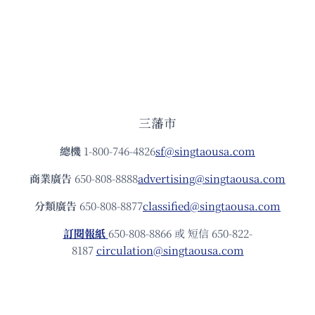
三藩市
總機
1-800-746-4826
sf@singtaousa.com
商業廣告
650-808-8888
advertising@singtaousa.com
分類廣告
650-808-8877
classified@singtaousa.com
訂閱報紙
650-808-8866 或 短信 650-822-
8187
circulation@singtaousa.com