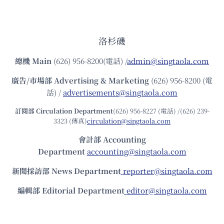
洛杉磯
總機
Main
(626) 956-8200(電話) /
admin@singtaola.com
廣告/市場部
Advertising & Marketing
(626) 956-8200 (電
話) /
advertisements@singtaola.com
訂閱部 Circulation Department
(626) 956-8227 (電話) /(626) 239-
3323 (傳真)
circulation@singtaola.com
會計部 Accounting
Department
accounting@singtaola.com
新聞採訪部 News Department
reporter@singtaola.com
編輯部 Editorial Department
editor@singtaola.com