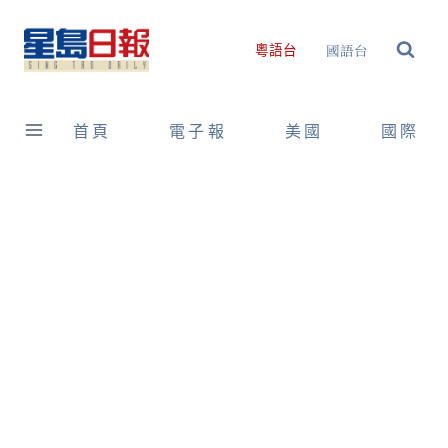
Skip
to
國語台
粵語台
content
首頁
電子報
美國
國際