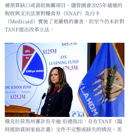
補預算缺口或資助無關項目。儘管國會2025年通過的
稅收與支出法案對糧食券（SNAP）及白卡
（Medicaid）實施了更嚴格的審查，但至今仍未針對
TANF提出改革立法。
俄克拉荷馬州審計長辛迪·伯德指出，存在TANF（臨
時援助貧困家庭計畫）文件不完整或缺失的情況。美