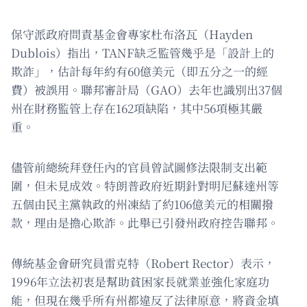
保守派政府問責基金會專家杜布洛瓦（Hayden
Dublois）指出，TANF缺乏監管幾乎是「設計上的
欺詐」，估計每年約有60億美元（即五分之一的經
費）被誤用。聯邦審計局（GAO）去年也識別出37個
州在財務監管上存在162項缺陷，其中56項極其嚴
重。
儘管前總統拜登任內的官員曾試圖修法限制支出範
圍，但未見成效。特朗普政府近期針對明尼蘇達州等
五個由民主黨執政的州凍結了約106億美元的相關撥
款，理由是擔心欺詐。此舉已引發州政府控告聯邦。
傳統基金會研究員雷克特（Robert Rector）表示，
1996年立法初衷是幫助貧困家長就業並強化家庭功
能，但現在幾乎所有州都違反了法律原意，將資金填