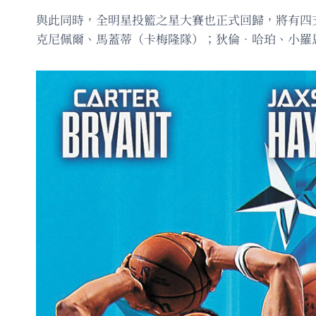
與此同時，全明星投籃之星大賽也正式回歸，將有四
克尼佩爾、馬蓋蒂（卡梅隆隊）；狄倫．哈珀、小羅