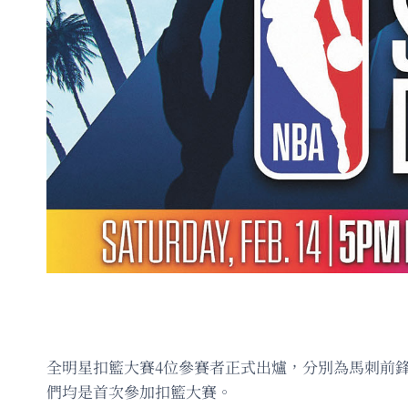
全明星扣籃大賽4位參賽者正式出爐，分別為馬刺前
們均是首次參加扣籃大賽。