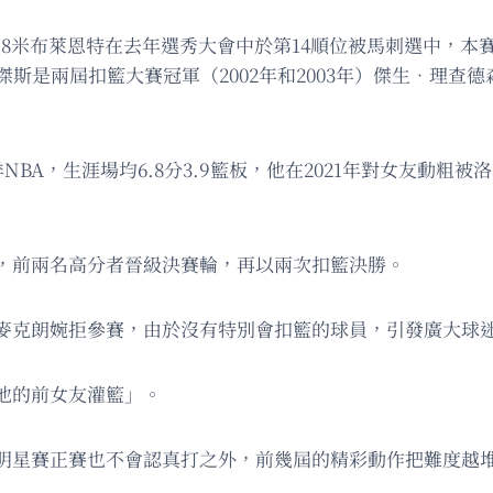
米布萊恩特在去年選秀大會中於第14順位被馬刺選中，本賽季場
傑斯是兩屆扣籃大賽冠軍（2002年和2003年）傑生．理查
NBA，生涯場均6.8分3.9籃板，他在2021年對女友動粗
籃，前兩名高分者晉級決賽輪，再以兩次扣籃決勝。
麥克朗婉拒參賽，由於沒有特別會扣籃的球員，引發廣大球
他的前女友灌籃」。
明星賽正賽也不會認真打之外，前幾屆的精彩動作把難度越