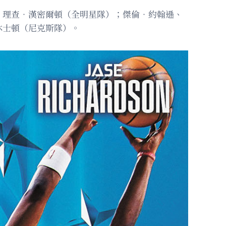
、理查．漢密爾頓（全明星隊）；傑倫．約翰遜、
休士頓（尼克斯隊）。