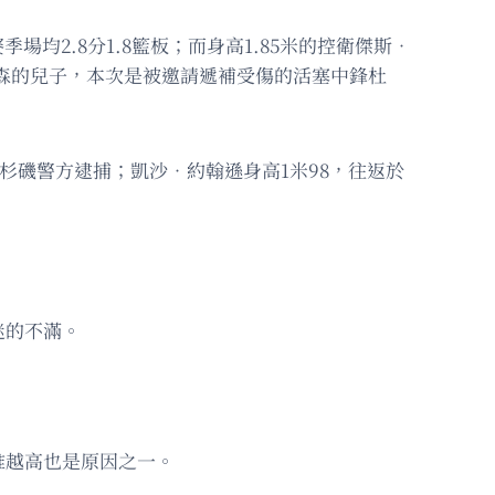
均2.8分1.8籃板；而身高1.85米的控衛傑斯．
德森的兒子，本次是被邀請遞補受傷的活塞中鋒杜
被洛杉磯警方逮捕；凱沙．約翰遜身高1米98，往返於
迷的不滿。
堆越高也是原因之一。