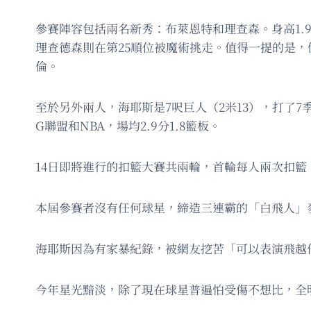
參賽陣容包括兩名新秀：布萊恩特和理查森。身高1.98
理查德森則在第25順位被魔術挑走。值得一提的是，
倫。
至於另外兩人，海耶斯是7呎巨人（2米13），打了7季
G聯盟和NBA，場均2.9分1.8籃板。
14日即將進行的扣籃大賽共兩輪，首輪每人兩次扣
本屆參賽者沒有任何球星，締造三連霸的「白飛人」
海耶斯因為有家暴紀錄，被網友挖苦「可以表演飛越
今年星光黯淡，除了現在球星普遍怕受傷不想比，全