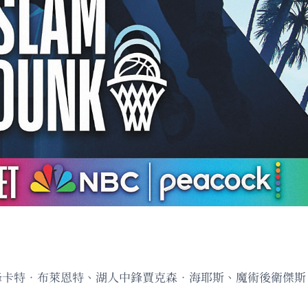
鋒卡特．布萊恩特、湖人中鋒賈克森．海耶斯、魔術後衛傑斯