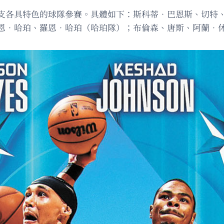
支各具特色的球隊參賽。具體如下：斯科蒂．巴恩斯、切特
恩．哈珀、羅恩．哈珀（哈珀隊）；布倫森、唐斯、阿蘭．