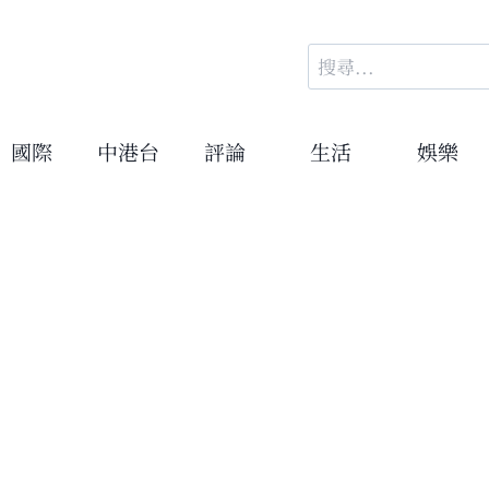
搜
尋
關
鍵
國際
中港台
評論
生活
娛樂
字: