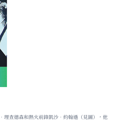
．理查德森和熱火前鋒凱沙．約翰遜（見圖），他