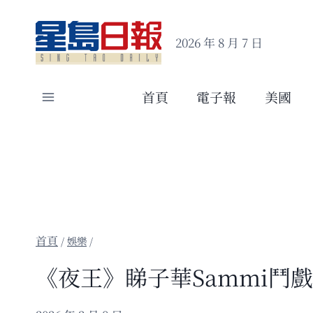
Skip
to
2026 年 8 月 7 日
content
首頁
電子報
美國
/
娛樂
/
《夜王》睇子華Sammi鬥戲