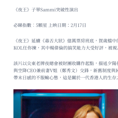
《夜王》子華Sammi突破性演出
必睇指數︰5顆星 上映日期：2月17日
《夜王》延續《毒舌大狀》億萬票房班底，賀歲檔中
KOL任你揀，其中楊偉倫的搞笑能力大受好評，被視
該片以尖東老牌夜總會被財團收購作起點，描述夕陽行業
與空降CEO兼前妻V姐（鄭秀文）交鋒，新舊制度與
帶末日感的不服輸心態，這是關於一代香港人的生存