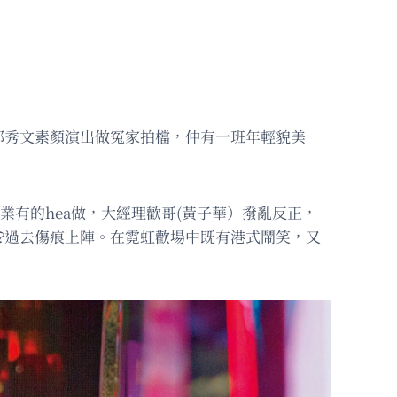
鄭秀文素顏演出做冤家拍檔，仲有一班年輕貌美
業有的hea做，大經理歡哥(黃子華）撥亂反正，
帶?過去傷痕上陣。在霓虹歡場中既有港式鬧笑，又