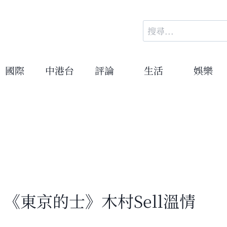
搜
尋
關
鍵
國際
中港台
評論
生活
娛樂
字:
 《東京的士》木村Sell溫情