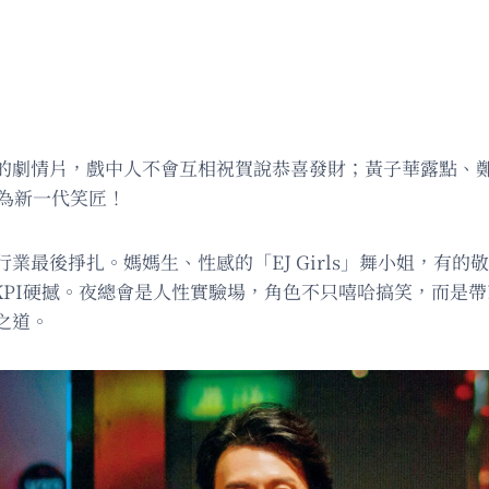
的劇情片，戲中人不會互相祝賀說恭喜發財；黃子華露點、
為新一代笑匠！
最後掙扎。媽媽生、性感的「EJ Girls」舞小姐，有的敬
KPI硬撼。夜總會是人性實驗場，角色不只嘻哈搞笑，而是
之道。