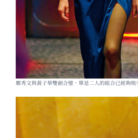
鄭秀文與黃子華雙劍合璧，單是二人的組合已經夠吸