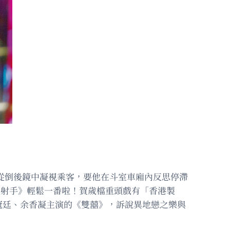
哉從倒後鏡中凝視乘客，要他在斗室車廂內反思停滯
神射手》輕鬆一番啦！賀歲檔重頭戲有「香港製
冠廷、余香凝主演的《雙囍》，訴說異地戀之樂與