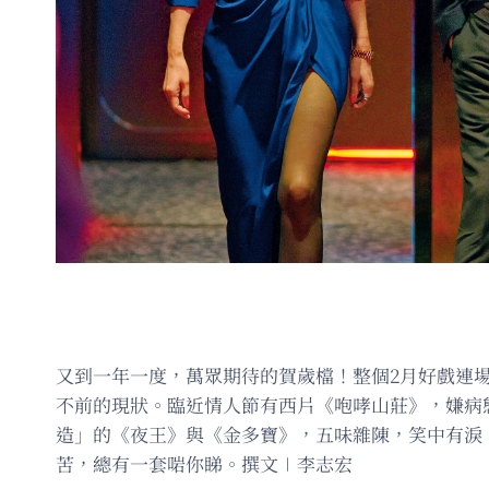
又到一年一度，萬眾期待的賀歲檔！整個2月好戲連場
不前的現狀。臨近情人節有西片《咆哮山莊》，嫌病
造」的《夜王》與《金多寶》，五味雜陳，笑中有淚
苦，總有一套啱你睇。撰文∣李志宏