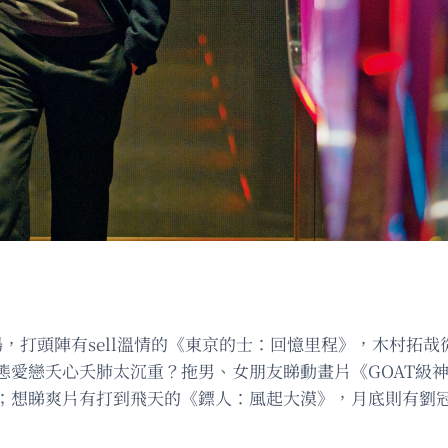
，打頭陣有sell溫情的《東京的士：回憶里程》，木村拓
態愛戀夭心夭肺太沉重？拖男、女朋友睇動畫片《GOAT級
；想睇爽片有打到飛天的《鏢人：風起大漠》，月底則有劉