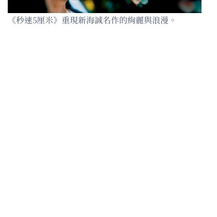
《秒速5厘米》重現新海誠名作的絢麗與浪漫。