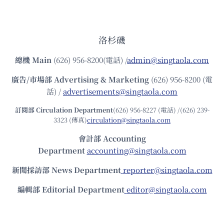
洛杉磯
總機
Main
(626) 956-8200(電話) /
admin@singtaola.com
廣告/市場部
Advertising & Marketing
(626) 956-8200 (電
話) /
advertisements@singtaola.com
訂閱部 Circulation Department
(626) 956-8227 (電話) /(626) 239-
3323 (傳真)
circulation@singtaola.com
會計部 Accounting
Department
accounting@singtaola.com
新聞採訪部 News Department
reporter@singtaola.com
編輯部 Editorial Department
editor@singtaola.com