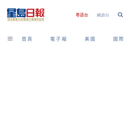
Skip
to
國語台
粵語台
content
首頁
電子報
美國
國際