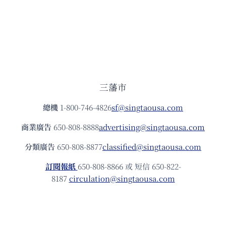
三藩市
總機
1-800-746-4826
sf@singtaousa.com
商業廣告
650-808-8888
advertising@singtaousa.com
分類廣告
650-808-8877
classified@singtaousa.com
訂閱報紙
650-808-8866 或 短信 650-822-
8187
circulation@singtaousa.com