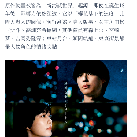
原作動畫被譽為「新海誠世界」起源，即使在誕生18
年後，影響力依然深遠，它以「櫻花落下的速度」比
喻人與人的關係，漸行漸遠。真人版男、女主角由松
村北斗、高畑充希擔綱，其他演員有森七菜、宮崎
葵、吉岡秀隆等；車站月台、鄉間軌道、東京街景都
是人物角色的情緒支點。