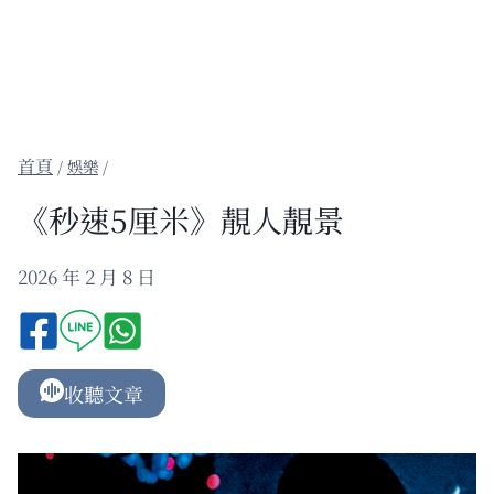
/
娛樂
/
《秒速5厘米》靚人靚景
2026 年 2 月 8 日
收聽文章