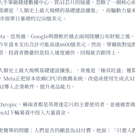
大手筆砸錢建數據中心、買AI芯片的疑慮，忽略了一個核心
資潮是「人類史上最大規模的基礎建設擴張」，而驅動力量
，市值單日暴增約3250億美元。
a、亞馬遜、Google與微軟於過去兩周陸續公布財報之後
資本支出合計可能高達6600億美元。然而，華爾街對這股支出
罰，投資者擔憂的是投入速度過快、回報能否跟得上。
人類史上最大規模基礎建設擴張」，背後是「極其旺盛」運算
Meta正把原本依賴CPU的推薦系統，改造成使用生成式A
AI導入企業軟件，提升產品能力。
Anthropic，稱兩者都是英偉達芯片的主要使用者，並通過
penAI下輪募資中投入大量資金。
簡單的問題：人們是否仍願意為AI付費。他說：「只要人們