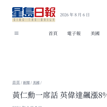
Skip
to
2026 年 8 月 6 日
content
首頁
電子報
美國
/
新聞
/
美國
/
黃仁勳一席話 英偉達飆漲8