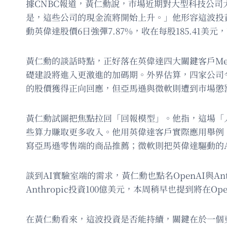
據CNBC報道，黃仁勳說，市場近期對大型科技公司
是，這些公司的現金流將開始上升。」他形容這波投
動英偉達股價6日強彈7.87%，收在每股185.41美元
黃仁勳的談話時點，正好落在英偉達四大關鍵客戶Met
礎建設將進入更激進的加碼期。外界估算，四家公司今年
的股價獲得正向回應，但亞馬遜與微軟則遭到市場懲
黃仁勳試圖把焦點拉回「回報模型」。他指，這場「
些算力賺取更多收入。他用英偉達客戶實際應用舉例，
寫亞馬遜零售端的商品推薦；微軟則把英偉達驅動的
談到AI實驗室端的需求，黃仁勳也點名OpenAI與
Anthropic投資100億美元，本周稍早也提到將在O
在黃仁勳看來，這波投資是否能持續，關鍵在於一個更