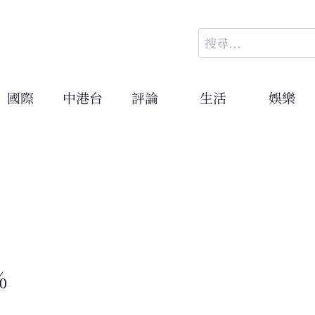
搜
尋
關
鍵
國際
中港台
評論
生活
娛樂
字:
%