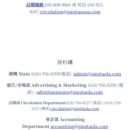
訂閱報紙
650-808-8866 或 短信 650-822-
8187
circulation@singtaousa.com
洛杉磯
總機
Main
(626) 956-8200(電話) /
admin@singtaola.com
廣告/市場部
Advertising & Marketing
(626) 956-8200 (電
話) /
advertisements@singtaola.com
訂閱部 Circulation Department
(626) 956-8227 (電話) /(626) 239-
3323 (傳真)
circulation@singtaola.com
會計部 Accounting
Department
accounting@singtaola.com