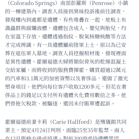
（Colorado Springs）南部彭羅斯（Penrose）小鎮
的一棟建築內。調查人員接到異味投訴後前往調查，
發現樓內到處都是遺體，有些堆疊在一起，地板上布
滿蟲群與腐爛液體，遺體包含成人、嬰兒與胎兒，均
在室溫下存放。遺體透過指紋、脫氧核糖核酸等方法
才完成辨識。有一具遺體屬前陸軍上士，原以為已安
葬在退伍軍人墓地。調查人員挖掘棺材後，發現裡面
是異性遺體。霍爾福德夫婦將類似骨灰的乾燥混凝土
交給家屬，而將收到的服務費揮霍，購買超過12萬元
的汽車和3.1萬元的加密貨幣以及奢侈品，還做了激光
塑身項目。他們向每位客戶收取1200多元，但花在奢
侈品上的錢足以支付所有遺體火化費用數倍之多。他
們曾拖欠稅款、被驅逐，還因未付賬單遭起訴。
霍爾福德前妻卡莉（Carie Hallford）是殯儀館共同
業主，預定4月24日判刑，面臨25至35年監禁。兩人
在12月與檢方達成協議，對近200項虐待遺體罪認