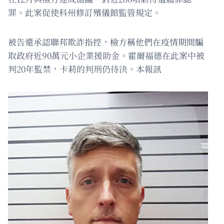
罪。此案促使科州修訂殯儀館監管規定。
被告還承認聯邦欺詐指控，檢方稱他們在疫情期間騙
取政府近90萬元小企業援助金。霍爾福德在此案中被
判20年監禁，卡莉的判刑仍待決。本報訊