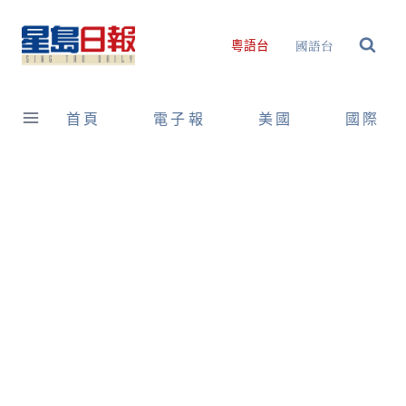
Skip
to
國語台
粵語台
content
首頁
電子報
美國
國際