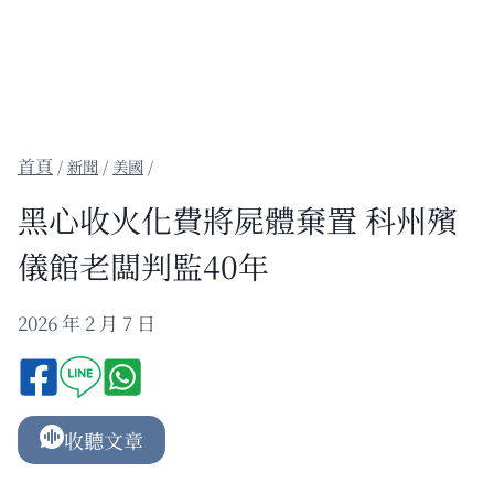
/
新聞
/
美國
/
黑心收火化費將屍體棄置 科州殯
儀館老闆判監40年
2026 年 2 月 7 日
收聽文章