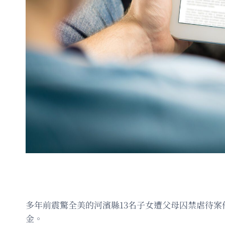
多年前震驚全美的河濱縣13名子女遭父母囚禁虐待案
金。