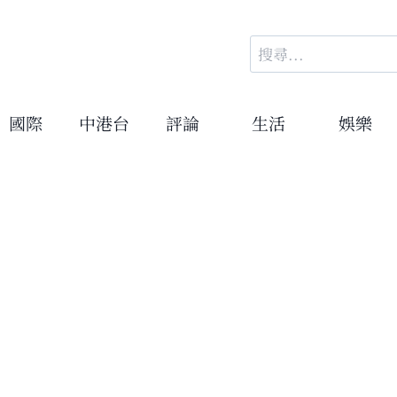
搜
尋
關
鍵
國際
中港台
評論
生活
娛樂
字: