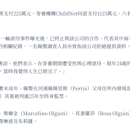
支付225萬元，寄養機構ChildNet同意支付1125萬元
在新一輪虐待事件曝光後，已終止與該公司的合作。代表其中兩
dNet的相關紀錄，一名縣警調查人員亦曾指該公司拒絕提供資料
專訪。他們表示，在寄養期間遭受性與心理虐待。現年24歲的詹姆
，當時我覺得人生已經完了。」
數未成年。縣警在河濱縣佩里斯（Perris）父母住所內發
rpin）其後被判處25年至終身監禁。
arcelino Olguin）、其妻羅莎（Rosa Olguin
喬琳達及朱莉薩。