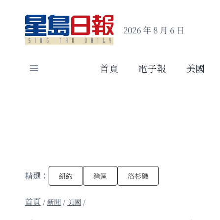
Skip
to
2026 年 8 月 6 日
content
首頁
電子報
美國
精選：
紐約
灣區
洛杉磯
/
新聞
/
美國
/