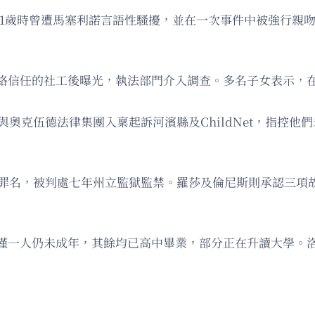
回憶，11歲時曾遭馬塞利諾言語性騷擾，並在一次事件中被強行親吻。其
絡信任的社工後曝光，執法部門介入調查。多名子女表示，
與奧克伍德法律集團入稟起訴河濱縣及ChildNet，指控
為等罪名，被判處七年州立監獄監禁。羅莎及倫尼斯則承認三項
僅一人仍未成年，其餘均已高中畢業，部分正在升讀大學。