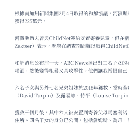
根據南加州新聞集團2月4日取得的和解協議，河濱縣將
獲得225萬元。
河濱縣過去曾與ChildNet簽約安置寄養兒童，但
Zektser）表示，縣府在調查期間難以取得Chil
和解消息公布前一天，ABC News播出對三名子女的
喝酒，然後變得粗暴又具攻擊性。他們讓我憎恨自己
六名子女與另外七名兄弟姐妹於2018年獲救，當時全
（David Turpin）及露易絲．特平（Louise Tu
獲救三個月後，其中六人被安置到寄養父母馬塞利諾．奧爾金（M
住所。四名子女的身分已公開，包括詹姆斯、喬丹、