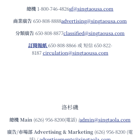
總機
1-800-746-4826
sf@singtaousa.com
商業廣告
650-808-8888
advertising@singtaousa.com
分類廣告
650-808-8877
classified@singtaousa.com
訂閱報紙
650-808-8866 或 短信 650-822-
8187
circulation@singtaousa.com
洛杉磯
總機
Main
(626) 956-8200(電話) /
admin@singtaola.com
廣告/市場部
Advertising & Marketing
(626) 956-8200 (電
話) /
advertisements@singtaola.com