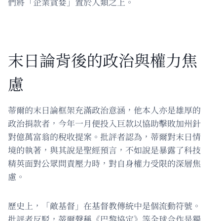
們將「企業貪婪」置於人類之上。
末日論背後的政治與權力焦
慮
蒂爾的末日論框架充滿政治意涵，他本人亦是雄厚的
政治捐款者，今年一月便投入巨款以協助擊敗加州針
對億萬富翁的稅收提案。批評者認為，蒂爾對末日情
境的執著，與其說是聖經預言，不如說是暴露了科技
精英面對公眾問責壓力時，對自身權力受限的深層焦
慮。
歷史上，「敵基督」在基督教傳統中是個流動符號。
批評者反駁，蒂爾聲稱《巴黎協定》等全球合作是獨