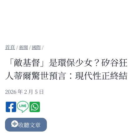
/
新聞
/
國際
/
「敵基督」是環保少女？矽谷狂
人蒂爾驚世預言：現代性正終結
2026 年 2 月 5 日
收聽文章