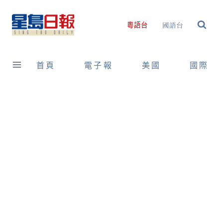
Skip
to
國語台
粵語台
content
首頁
電子報
美國
國際