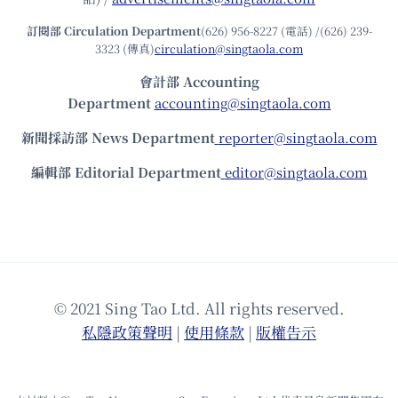
訂閱部 Circulation Department
(626) 956-8227 (電話) /(626) 239-
3323 (傳真)
circulation@singtaola.com
會計部 Accounting
Department
accounting@singtaola.com
新聞採訪部 News Department
reporter@singtaola.com
編輯部 Editorial Department
editor@singtaola.com
© 2021 Sing Tao Ltd. All rights reserved.
私隱政策聲明
|
使⽤條款
|
版權告⽰