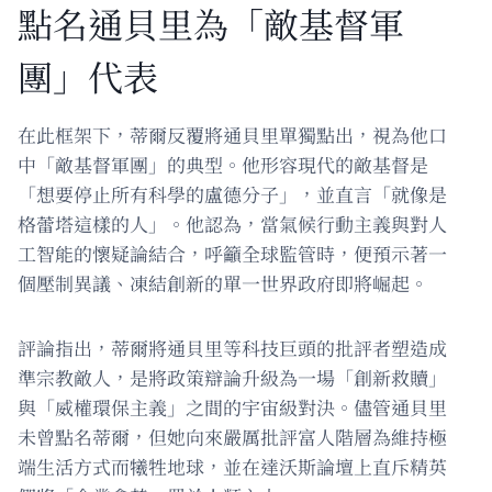
點名通貝里為「敵基督軍
團」代表
在此框架下，蒂爾反覆將通貝里單獨點出，視為他口
中「敵基督軍團」的典型。他形容現代的敵基督是
「想要停止所有科學的盧德分子」，並直言「就像是
格蕾塔這樣的人」。他認為，當氣候行動主義與對人
工智能的懷疑論結合，呼籲全球監管時，便預示著一
個壓制異議、凍結創新的單一世界政府即將崛起。
評論指出，蒂爾將通貝里等科技巨頭的批評者塑造成
準宗教敵人，是將政策辯論升級為一場「創新救贖」
與「威權環保主義」之間的宇宙級對決。儘管通貝里
未曾點名蒂爾，但她向來嚴厲批評富人階層為維持極
端生活方式而犧牲地球，並在達沃斯論壇上直斥精英