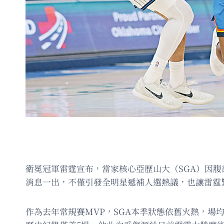
衛冕冠軍雷霆宣布，當家核心亞歷山大（SGA）因
消息一出，不僅引發全明星遞補人選熱議，也讓雷霆
作為去年常規賽MVP，SGA本季狀態依舊火熱，場均貢