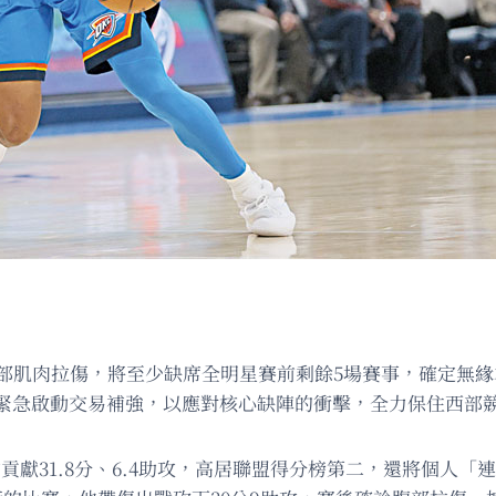
腹部肌肉拉傷，將至少缺席全明星賽前剩餘5場賽事，確定無
緊急啟動交易補強，以應對核心缺陣的衝擊，全力保住西部
獻31.8分、6.4助攻，高居聯盟得分榜第二，還將個人「連續