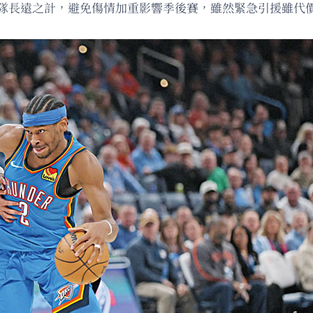
球隊長遠之計，避免傷情加重影響季後賽，雖然緊急引援雖代