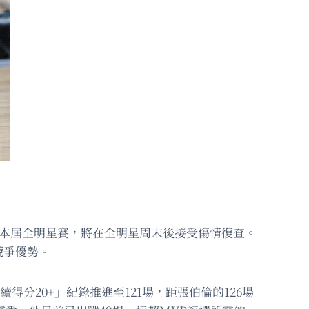
緣本屆全明星賽，將在全明星周末後接受傷情復查。
競爭優勢。
得分20+」紀錄推進至121場，距張伯倫的126場