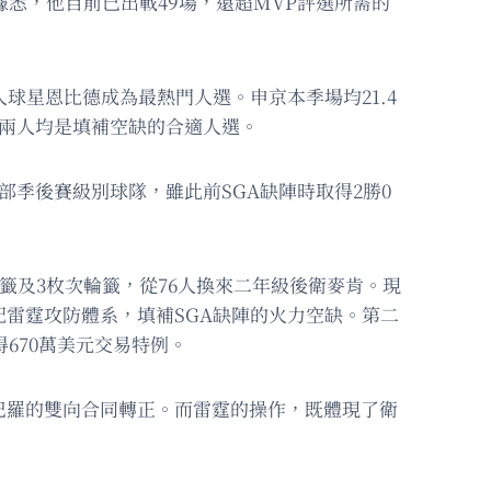
悉，他目前已出戰49場，遠超MVP評選所需的
球星恩比德成為最熱門人選。申京本季場均21.4
疑，兩人均是填補空缺的合適人選。
季後賽級別球隊，雖此前SGA缺陣時取得2勝0
籤及3枚次輪籤，從76人換來二年級後衛麥肯。現
配雷霆攻防體系，填補SGA缺陣的火力空缺。第二
670萬美元交易特例。
巴羅的雙向合同轉正。而雷霆的操作，既體現了衛