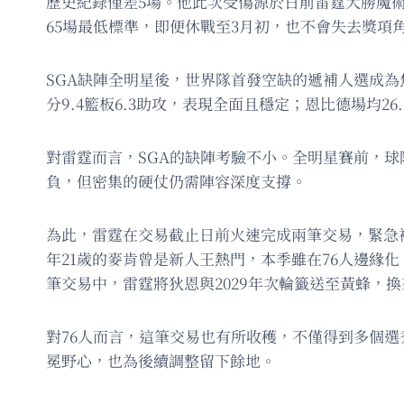
歷史紀錄僅差5場。他此次受傷源於日前雷霆大勝魔術
65場最低標準，即便休戰至3月初，也不會失去獎項
SGA缺陣全明星後，世界隊首發空缺的遞補人選成為
分9.4籃板6.3助攻，表現全面且穩定；恩比德場均2
對雷霆而言，SGA的缺陣考驗不小。全明星賽前，球
負，但密集的硬仗仍需陣容深度支撐。
為此，雷霆在交易截止日前火速完成兩筆交易，緊急補
年21歲的麥肯曾是新人王熱門，本季雖在76人邊緣
筆交易中，雷霆將狄恩與2029年次輪籤送至黃蜂，
對76人而言，這筆交易也有所收穫，不僅得到多個
冕野心，也為後續調整留下餘地。