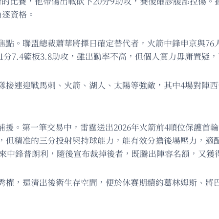
的比賽，他帶傷出戰砍下20分9助攻，賽後確診腹部拉傷。據
角逐資格。
焦點。聯盟總裁蕭華將擇日確定替代者，火箭中鋒申京與76人
6.1分7.4籃板3.8助攻，雖出勤率不高，但個人實力毋庸置
隊接連迎戰馬刺、火箭、湖人、太陽等強敵，其中4場對陣西部
援。第一筆交易中，雷霆送出2026年火箭前4順位保護首輪
化，但精准的三分投射與持球能力，能有效分擔後場壓力，適
換來中鋒普朗利，隨後宣布裁掉後者，既騰出陣容名額，又獲得
選秀權，還清出後衛生存空間，便於休賽期續約葛林姆斯、將