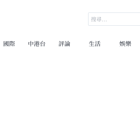
搜
尋
關
鍵
國際
中港台
評論
生活
娛樂
字: