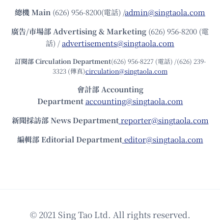
總機
Main
(626) 956-8200(電話) /
admin@singtaola.com
廣告/市場部
Advertising & Marketing
(626) 956-8200 (電
話) /
advertisements@singtaola.com
訂閱部 Circulation Department
(626) 956-8227 (電話) /(626) 239-
3323 (傳真)
circulation@singtaola.com
會計部 Accounting
Department
accounting@singtaola.com
新聞採訪部 News Department
reporter@singtaola.com
編輯部 Editorial Department
editor@singtaola.com
© 2021 Sing Tao Ltd. All rights reserved.