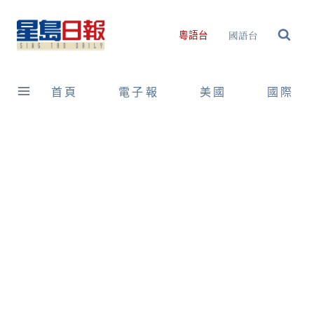
Skip
to
國語台
粵語台
content
首頁
電子報
美國
國際