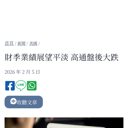
/
新聞
/
美國
/
財季業績展望平淡 高通盤後大跌
2026 年 2 月 5 日
收聽文章