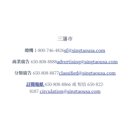
三藩市
總機
1-800-746-4826
sf@singtaousa.com
商業廣告
650-808-8888
advertising@singtaousa.com
分類廣告
650-808-8877
classified@singtaousa.com
訂閱報紙
650-808-8866 或 短信 650-822-
8187
circulation@singtaousa.com