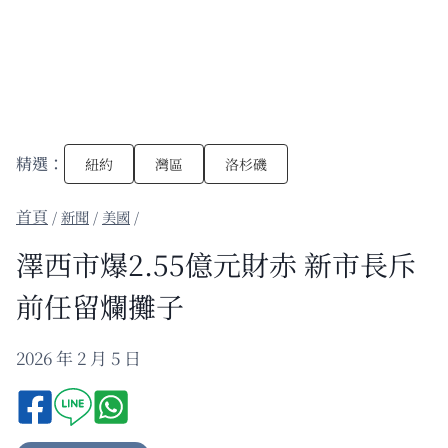
精選：
紐約
灣區
洛杉磯
/
新聞
/
美國
/
澤西市爆2.55億元財赤 新市長斥
前任留爛攤子
2026 年 2 月 5 日