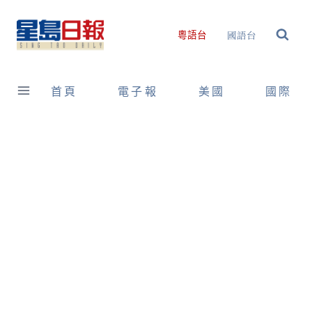
Skip
to
國語台
粵語台
content
首頁
電子報
美國
國際