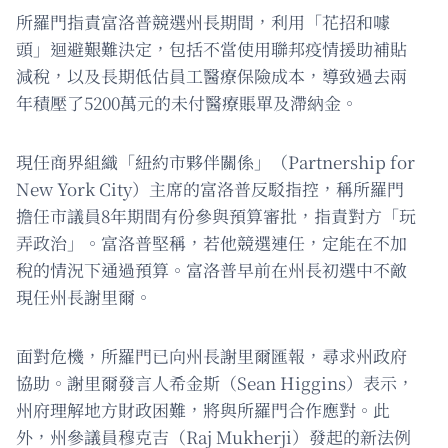
所羅門指責富洛普競選州長期間，利用「花招和噱
頭」迴避艱難決定，包括不當使用聯邦疫情援助補貼
減稅，以及長期低估員工醫療保險成本，導致過去兩
年積壓了5200萬元的未付醫療賬單及滯納金。
現任商界組織「紐約市夥伴關係」（Partnership for
New York City）主席的富洛普反駁指控，稱所羅門
擔任市議員8年期間有份參與預算審批，指責對方「玩
弄政治」。富洛普堅稱，若他競選連任，定能在不加
稅的情況下通過預算。富洛普早前在州長初選中不敵
現任州長謝里爾。
面對危機，所羅門已向州長謝里爾匯報，尋求州政府
協助。謝里爾發言人希金斯（Sean Higgins）表示，
州府理解地方財政困難，將與所羅門合作應對。此
外，州參議員穆克吉（Raj Mukherji）發起的新法例