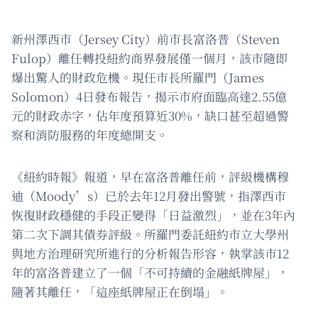
新州澤西市（Jersey City）前市長富洛普（Steven
Fulop）離任轉投紐約商界發展僅一個月，該市隨即
爆出驚人的財政危機。現任市長所羅門（James
Solomon）4日發布報告，揭示市府面臨高達2.55億
元的財政赤字，佔年度預算近30%，缺口甚至超過警
察和消防服務的年度總開支。
《紐約時報》報道，早在富洛普離任前，評級機構穆
迪（Moody’s）已於去年12月發出警號，指澤西市
恢復財政穩健的手段正變得「日益激烈」，並在3年內
第二次下調其債券評級。所羅門委託紐約市立大學州
與地方治理研究所進行的分析報告形容，執掌該市12
年的富洛普建立了一個「不可持續的金融紙牌屋」，
隨著其離任，「這座紙牌屋正在倒塌」。