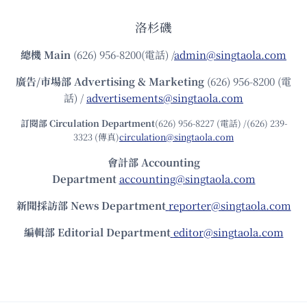
洛杉磯
總機
Main
(626) 956-8200(電話) /
admin@singtaola.com
廣告/市場部
Advertising & Marketing
(626) 956-8200 (電
話) /
advertisements@singtaola.com
訂閱部 Circulation Department
(626) 956-8227 (電話) /(626) 239-
3323 (傳真)
circulation@singtaola.com
會計部 Accounting
Department
accounting@singtaola.com
新聞採訪部 News Department
reporter@singtaola.com
編輯部 Editorial Department
editor@singtaola.com