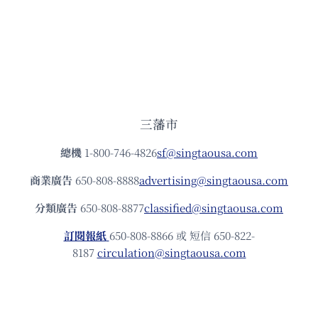
三藩市
總機
1-800-746-4826
sf@singtaousa.com
商業廣告
650-808-8888
advertising@singtaousa.com
分類廣告
650-808-8877
classified@singtaousa.com
訂閱報紙
650-808-8866 或 短信 650-822-
8187
circulation@singtaousa.com