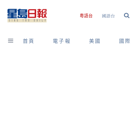
Skip
to
國語台
粵語台
content
首頁
電子報
美國
國際