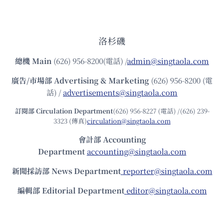
洛杉磯
總機
Main
(626) 956-8200(電話) /
admin@singtaola.com
廣告/市場部
Advertising & Marketing
(626) 956-8200 (電
話) /
advertisements@singtaola.com
訂閱部 Circulation Department
(626) 956-8227 (電話) /(626) 239-
3323 (傳真)
circulation@singtaola.com
會計部 Accounting
Department
accounting@singtaola.com
新聞採訪部 News Department
reporter@singtaola.com
編輯部 Editorial Department
editor@singtaola.com