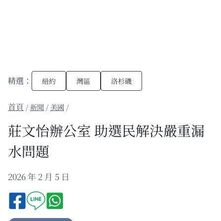
精選：
紐約
灣區
洛杉磯
/
新聞
/
美國
/
莊文怡辦公室 助選民解決嚴重漏
水問題
2026 年 2 月 5 日