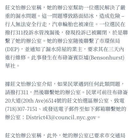
莊文怡辦公室稱，她的辦公室幫助一位選民解決了嚴
重的漏水問題。這一問題導致路面結冰，造成危險 –
行人無法安全行走，汽車輪胎也被凍住。一位選民在
撥打311投訴水管洩漏後，發現投訴已被關閉，於是聯
繫了她的辦公室。她的辦公室隨後聯繫了市環保局
(DEP)，並通知了漏水房屋的業主，要求其在三天內
進行維修。此事發生在布碌崙賓臣墟(Bensonhurst)
華社。
據莊文怡辦公室介紹，如果民眾遇到任何此類問題，
請撥打311，然後聯繫她的辦公室。民眾可前往布碌崙
20大道(20th Ave)6514號的莊文怡選區辦公室、致電
(718)307-7151、或發送電子郵件至如下郵箱聯繫她的
辦公室：
District43@council.nyc.gov
。
莊文怡辦公室稱，此外，她的辦公室已要求市交通局