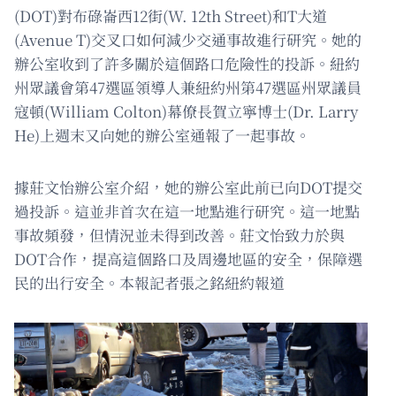
(DOT)對布碌崙西12街(W. 12th Street)和T大道
(Avenue T)交叉口如何減少交通事故進行研究。她的
辦公室收到了許多關於這個路口危險性的投訴。紐約
州眾議會第47選區領導人兼紐約州第47選區州眾議員
寇頓(William Colton)幕僚長賀立寧博士(Dr. Larry
He)上週末又向她的辦公室通報了一起事故。
據莊文怡辦公室介紹，她的辦公室此前已向DOT提交
過投訴。這並非首次在這一地點進行研究。這一地點
事故頻發，但情況並未得到改善。莊文怡致力於與
DOT合作，提高這個路口及周邊地區的安全，保障選
民的出行安全。本報記者張之銘紐約報道