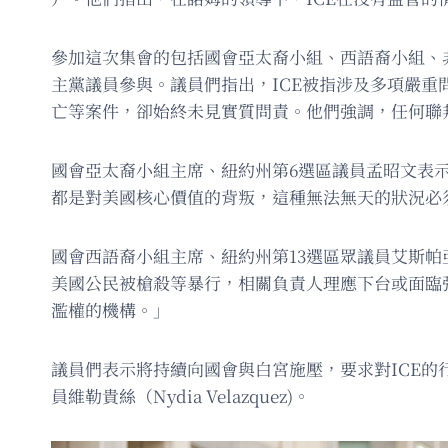
參加這次集會的包括國會亞太裔小組、西語裔小組、
主黨議員參與。議員們指出，ICE被指涉及多項嚴重問題，
亡等案件，卻始終未見實質問責。他們強調，任何聯
國會亞太裔小組主席、紐約州第6選區議員孟昭文表
都是對美國核心價值的背叛，這種無法無天的狀況必
國會西語裔小組主席、紐約州第13選區眾議員艾斯帕亞特
美國公民被槍殺等暴行，相關負責人理應下台或面臨
濫權的機構。」
議員們表示將持續向國會與白宮施壓，要求對ICE
員維勒貴絲（Nydia Velazquez)。