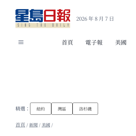
Skip
to
2026 年 8 月 7 日
content
首頁
電子報
美國
精選：
紐約
灣區
洛杉磯
/
新聞
/
美國
/