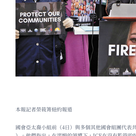
本報記者榮筱箐紐約報道
國會亞太裔小組前（4日）與多個其他國會組團代表共5
）。他們指出，在諾姆的領導下，ICE在沒有監管的