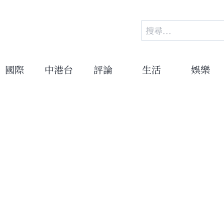
搜
尋
關
鍵
國際
中港台
評論
生活
娛樂
字: