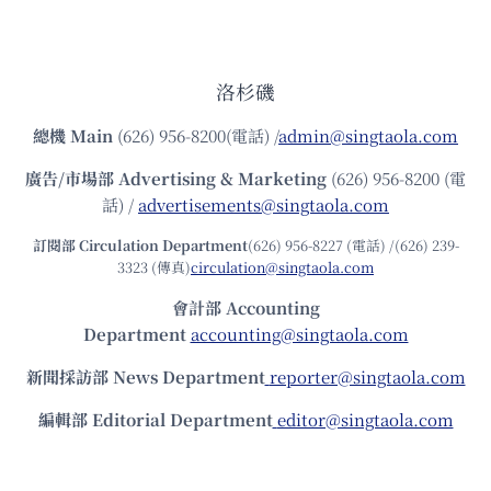
洛杉磯
總機
Main
(626) 956-8200(電話) /
admin@singtaola.com
廣告/市場部
Advertising & Marketing
(626) 956-8200 (電
話) /
advertisements@singtaola.com
訂閱部 Circulation Department
(626) 956-8227 (電話) /(626) 239-
3323 (傳真)
circulation@singtaola.com
會計部 Accounting
Department
accounting@singtaola.com
新聞採訪部 News Department
reporter@singtaola.com
編輯部 Editorial Department
editor@singtaola.com