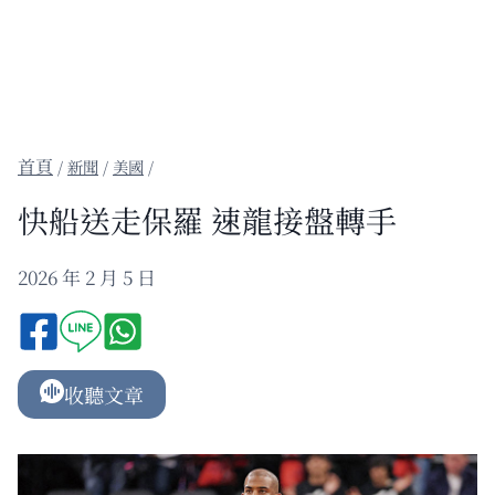
/
新聞
/
美國
/
快船送走保羅 速龍接盤轉手
2026 年 2 月 5 日
收聽文章