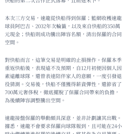
快船的第二次合作正式落幕，且前途未卜。
本次三方交易，速龍從快船得到保羅；籃網收穫速龍
球員阿巴吉、2032年次輪籤，以及來自快船的350萬
元現金；快船則成功騰出陣容名額，清出保羅的合同
空間。
對快船而言，這筆交易是明確的止損操作。保羅本季
重返快船後，表現遠不及預期，自12月初便因個人因
素遠離球隊，還曾表達陪伴家人的意願，一度引發退
役猜測。交易後，快船不僅獲得薪資彈性，還節省了
700萬元奢侈稅，徹底擺脫了保羅合同帶來的負擔，
為後續陣容調整騰出空間。
速龍接盤保羅的舉動頗具深意，並非計劃讓其出戰。
據悉，速龍不會要求保羅向球隊報到，且可能在24小
時內繼續推進保羅的後續交易，將其作為交易籌碼。