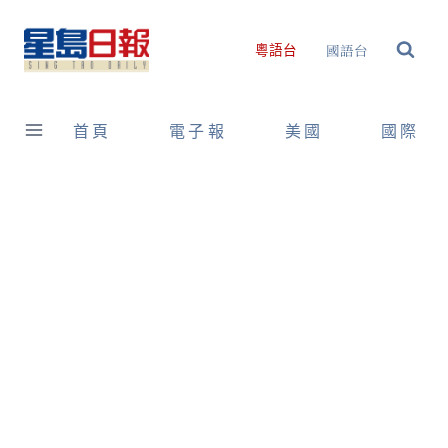
Skip
to
國語台
粵語台
content
首頁
電子報
美國
國際