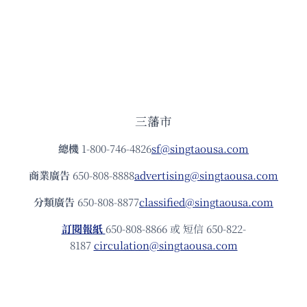
三藩市
總機
1-800-746-4826
sf@singtaousa.com
商業廣告
650-808-8888
advertising@singtaousa.com
分類廣告
650-808-8877
classified@singtaousa.com
訂閱報紙
650-808-8866 或 短信 650-822-
8187
circulation@singtaousa.com