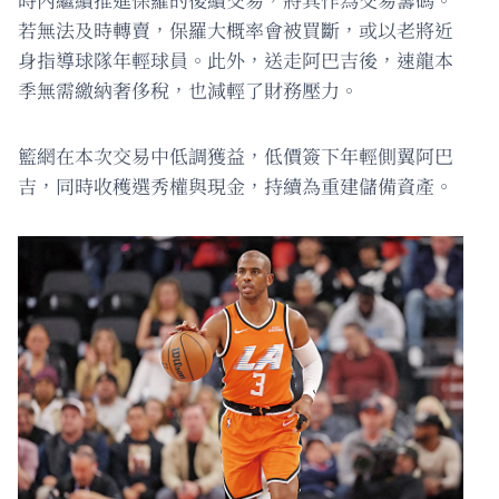
若無法及時轉賣，保羅大概率會被買斷，或以老將近
身指導球隊年輕球員。此外，送走阿巴吉後，速龍本
季無需繳納奢侈稅，也減輕了財務壓力。
籃網在本次交易中低調獲益，低價簽下年輕側翼阿巴
吉，同時收穫選秀權與現金，持續為重建儲備資產。