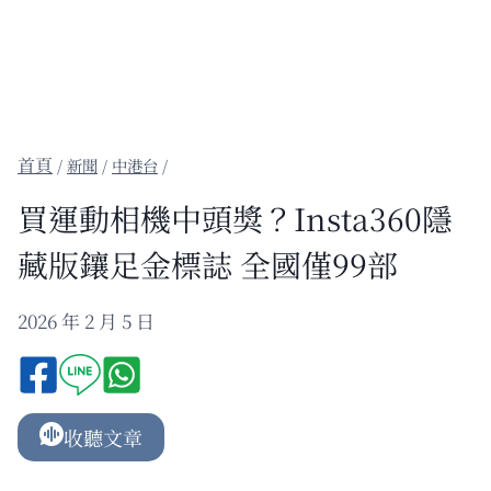
/
新聞
/
中港台
/
買運動相機中頭獎？Insta360隱
藏版鑲足金標誌 全國僅99部
2026 年 2 月 5 日
收聽文章