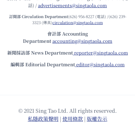
話) /
advertisements@singtaola.com
訂閱部 Circulation Department
(626) 956-8227 (電話) /(626) 239-
3323 (傳真)
circulation@singtaola.com
會計部 Accounting
Department
accounting@singtaola.com
新聞採訪部 News Department
reporter@singtaola.com
編輯部 Editorial Department
editor@singtaola.com
© 2021 Sing Tao Ltd. All rights reserved.
私隱政策聲明
|
使⽤條款
|
版權告⽰