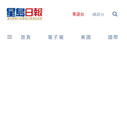
Skip
to
國語台
粵語台
content
首頁
電子報
美國
國際