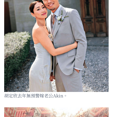
胡定欣去年無預警嫁老公Akin。