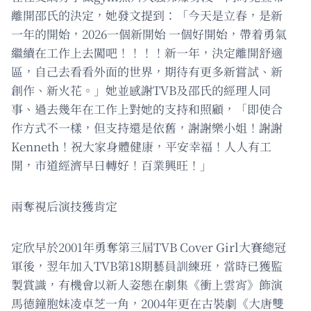
離開邵氏的決定，她發文提到：「今天是立春，是新
一年的開始，2026一個新開始 一個好開始，帶着勇氣
繼續在工作上去闖吧！！！！新一年，決定離開舒適
區，自己去看看外面的世界，期待有更多新嘗試、新
創作、新火花。」她並感謝TVB及邵氏的經理人同
事、過去幾年在工作上對她的支持和照顧，「即使合
作方式不一樣，但支持還是依舊，謝謝樂小姐！謝謝
Kenneth！祝大家身體健康，平安幸福！人人有工
開，市道經濟早日轉好！百業興旺！」
兩奪視后演技獲肯定
定欣早於2001年勇奪第三屆TVB Cover Girl大賽總冠
軍後，翌年加入TVB第18期藝員訓練班，當時已獲監
製賞識，有機會以新人姿態在劇集《衝上雲宵》飾演
馬德鐘胞妹凌卓芝一角，2004年更在古裝劇《大唐雙