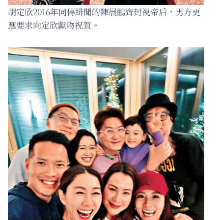
胡定欣2016年同傳緋聞的陳展鵬齊封視帝后，男方更
應要求向定欣獻吻祝賀。