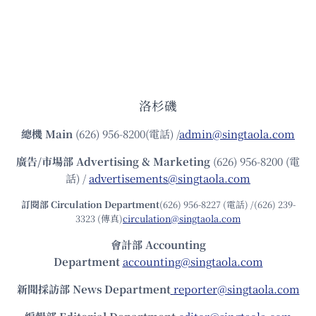
洛杉磯
總機
Main
(626) 956-8200(電話) /
admin@singtaola.com
廣告/市場部
Advertising & Marketing
(626) 956-8200 (電
話) /
advertisements@singtaola.com
訂閱部 Circulation Department
(626) 956-8227 (電話) /(626) 239-
3323 (傳真)
circulation@singtaola.com
會計部 Accounting
Department
accounting@singtaola.com
新聞採訪部 News Department
reporter@singtaola.com