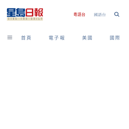
Skip
to
國語台
粵語台
content
首頁
電子報
美國
國際