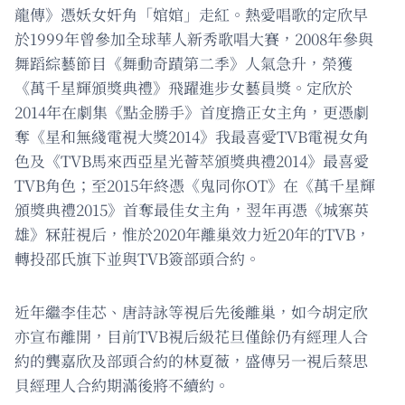
龍傳》憑妖女奸角「婠婠」走紅。熱愛唱歌的定欣早
於1999年曾參加全球華人新秀歌唱大賽，2008年參與
舞蹈綜藝節目《舞動奇蹟第二季》人氣急升，榮獲
《萬千星輝頒獎典禮》飛躍進步女藝員獎。定欣於
2014年在劇集《點金勝手》首度擔正女主角，更憑劇
奪《星和無綫電視大獎2014》我最喜愛TVB電視女角
色及《TVB馬來西亞星光薈萃頒獎典禮2014》最喜愛
TVB角色；至2015年終憑《鬼同你OT》在《萬千星輝
頒獎典禮2015》首奪最佳女主角，翌年再憑《城寨英
雄》冧莊視后，惟於2020年離巢效力近20年的TVB，
轉投邵氏旗下並與TVB簽部頭合約。
近年繼李佳芯、唐詩詠等視后先後離巢，如今胡定欣
亦宣布離開，目前TVB視后級花旦僅餘仍有經理人合
約的龔嘉欣及部頭合約的林夏薇，盛傳另一視后蔡思
貝經理人合約期滿後將不續約。