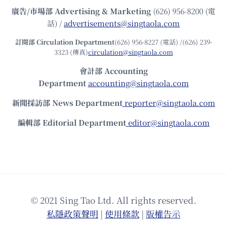
廣告/市場部
Advertising & Marketing
(626) 956-8200 (電
話) /
advertisements@singtaola.com
訂閱部 Circulation Department
(626) 956-8227 (電話) /(626) 239-
3323 (傳真)
circulation@singtaola.com
會計部 Accounting
Department
accounting@singtaola.com
新聞採訪部 News Department
reporter@singtaola.com
編輯部 Editorial Department
editor@singtaola.com
© 2021 Sing Tao Ltd. All rights reserved.
私隱政策聲明
|
使⽤條款
|
版權告⽰