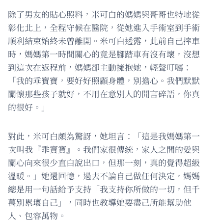
除了男友的貼心照料，米可白的媽媽與哥哥也特地從
彰化北上，全程守候在醫院，從她進入手術室到手術
順利結束始終未曾離開。米可白透露，此前自己摔車
時，媽媽第一時間關心的竟是腳踏車有沒有壞，沒想
到這次在返程前，媽媽卻主動擁抱她，輕聲叮囑：
「我的乖寶寶，要好好照顧身體，別擔心。我們默默
關懷那些孩子就好，不用在意別人的閒言碎語，你真
的很好。」
對此，米可白頗為驚訝，她坦言：「這是我媽媽第一
次叫我『乖寶寶』。我們家很傳統，家人之間的愛與
關心向來很少直白說出口，但那一刻，真的覺得超級
溫暖。」她還回憶，過去不論自己做任何決定，媽媽
總是用一句話給予支持「我支持你所做的一切，但千
萬別累壞自己」，同時也教導她要盡己所能幫助他
人、包容萬物。