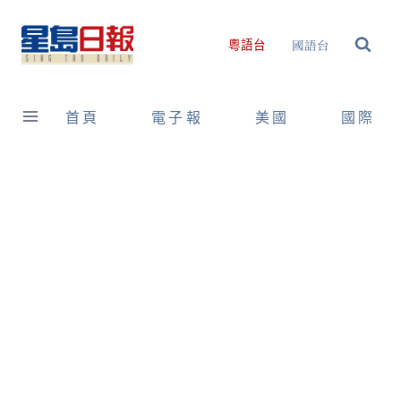
Skip
to
國語台
粵語台
content
首頁
電子報
美國
國際