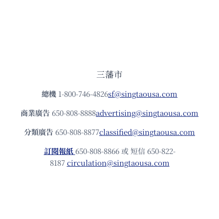
三藩市
總機
1-800-746-4826
sf@singtaousa.com
商業廣告
650-808-8888
advertising@singtaousa.com
分類廣告
650-808-8877
classified@singtaousa.com
訂閱報紙
650-808-8866 或 短信 650-822-
8187
circulation@singtaousa.com