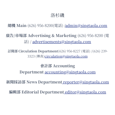
洛杉磯
總機
Main
(626) 956-8200(電話) /
admin@singtaola.com
廣告/市場部
Advertising & Marketing
(626) 956-8200 (電
話) /
advertisements@singtaola.com
訂閱部 Circulation Department
(626) 956-8227 (電話) /(626) 239-
3323 (傳真)
circulation@singtaola.com
會計部 Accounting
Department
accounting@singtaola.com
新聞採訪部 News Department
reporter@singtaola.com
編輯部 Editorial Department
editor@singtaola.com