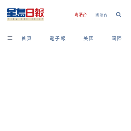
Skip
to
國語台
粵語台
content
首頁
電子報
美國
國際