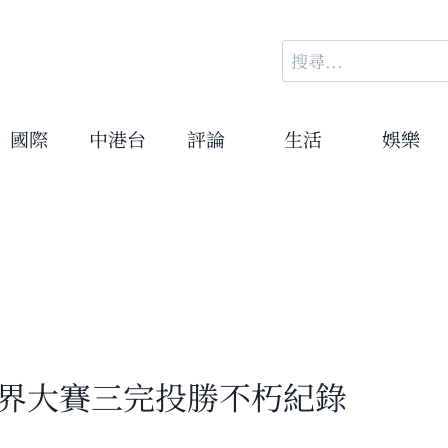
搜
尋
關
鍵
國際
中港台
評論
生活
娛樂
字:
世界大賽三完投勝不朽紀錄