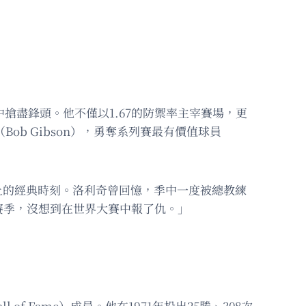
賽中搶盡鋒頭。他不僅以1.67的防禦率主宰賽場，更
（Bob Gibson），勇奪系列賽最有價值球員
球史上的經典時刻。洛利奇曾回憶，季中一度被總教練
賽季，沒想到在世界大賽中報了仇。」
 Fame）成員。他在1971年投出25勝、308次