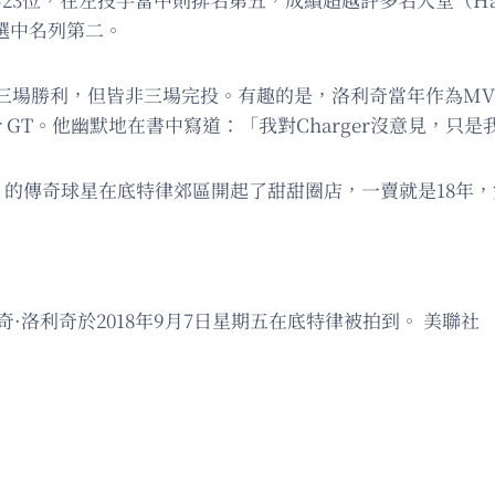
票選中名列第二。
場勝利，但皆非三場完投。有趣的是，洛利奇當年作為MVP的
arger GT。他幽默地在書中寫道：「我對Charger沒意見
on）的傳奇球星在底特律郊區開起了甜甜圈店，一賣就是18
·洛利奇於2018年9月7日星期五在底特律被拍到。 美聯社