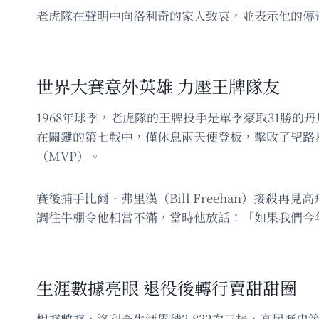
老虎隊在聲明中向洛利奇的家人致哀，並表示他的傳
世界大賽意外英雄 力壓王牌隊友
1968年球季，老虎隊的王牌投手是單季豪取31勝的丹
在關鍵的第七戰中，僅休息兩天便登板，擊敗了聖路易紅雀隊（
（MVP）。
賽後捕手比爾．弗里漢（Bill Freehan）接
調往牛棚令他相當不滿，當時他放話：「如果我們今
生涯數據亮眼 退役後轉行賣甜甜圈
根據數據，洛利奇生涯累積2,832次三振，高居歷史第2