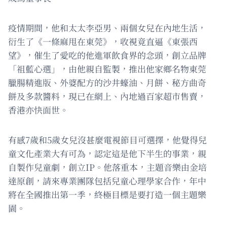
疫情期間，他和太太李亞男、兩個女兒在內地生活，
衍生了《一條麻甩在東莞》，收視竟直逼《東張西
望》，催生了愛吃的他進軍飲食界的念頭，創立品牌
「祖藍心選」，由他親自監製，推出他家鄉名物東莞
臘腸精進版、外婆配方的沙井蠔油、月餅、秘方曲奇
餅及多款醬料，現已在網上、內地過百家超市售賣，
香港亦快面世。
有感7歲和5歲女兒沒甚麼電視節目可選擇，他覺得兒
童文化產業大有可為，認定這是他下半生的事業，親
自製作兒童劇，創立IP。他落重本，主題音樂由金培
達原創，請來專業團隊包括兒童心理學家合作，年中
將在全國推出第一季，終極目標是要打造一個主題樂
園。