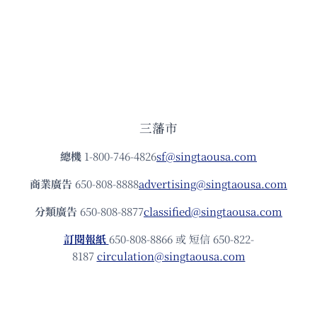
三藩市
總機
1-800-746-4826
sf@singtaousa.com
商業廣告
650-808-8888
advertising@singtaousa.com
分類廣告
650-808-8877
classified@singtaousa.com
訂閱報紙
650-808-8866 或 短信 650-822-
8187
circulation@singtaousa.com