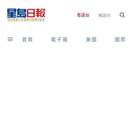
Skip
to
國語台
粵語台
content
首頁
電子報
美國
國際