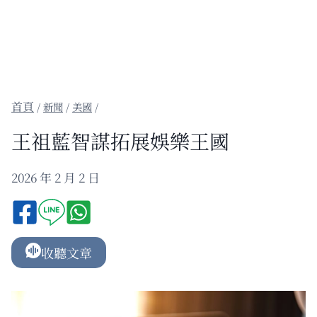
/
新聞
/
美國
/
王祖藍智謀拓展娛樂王國
2026 年 2 月 2 日
收聽文章