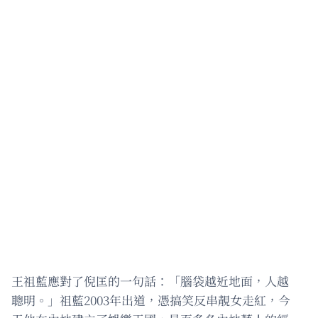
王祖藍應對了倪匡的一句話：「腦袋越近地面，人越
聰明。」祖藍2003年出道，憑搞笑反串靚女走紅，今