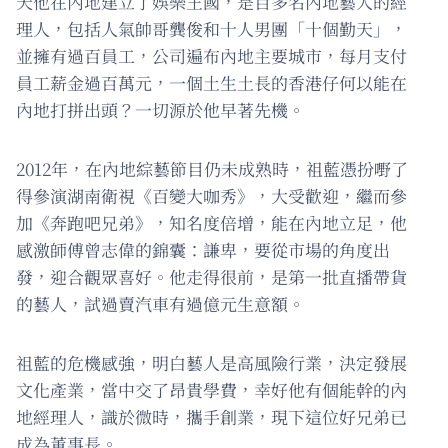
天他在內地建立了娛樂王國，是百多名內地藝人的經
理人，包括人氣帥哥龔俊和十人男團「十個勤天」，
並擁有過百員工，公司遍布內地主要城市，每月支付
員工薪金過百萬元，一個土生土長的香港仔何以能在
內地打拼出頭？一切源於他早著先機。
2012年，在內地綜藝節目仍未成熟時，祖藍憑扮嘢了
得參演湖南衛視《百變大咖秀》，大受歡迎，繼而參
加《奔跑吧兄弟》，知名度倍增，能在內地立足，他
感激師傅曾志偉的錦囊：謙卑，要從市場的角度出
發，迎合觀眾喜好。他走得很前，是第一批直播帶貨
的藝人，試過賣汽車有過億元生意額。
祖藍的危機感強，明白藝人是高風險行業，決定發展
文化產業，當中交了昂貴學費，幸好他有個能幹的內
地經理人，識於微時，攜手創業，現下這位好兄弟已
成為董事長。