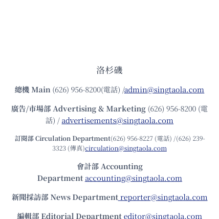
洛杉磯
總機
Main
(626) 956-8200(電話) /
admin@singtaola.com
廣告/市場部
Advertising & Marketing
(626) 956-8200 (電
話) /
advertisements@singtaola.com
訂閱部 Circulation Department
(626) 956-8227 (電話) /(626) 239-
3323 (傳真)
circulation@singtaola.com
會計部 Accounting
Department
accounting@singtaola.com
新聞採訪部 News Department
reporter@singtaola.com
編輯部 Editorial Department
editor@singtaola.com