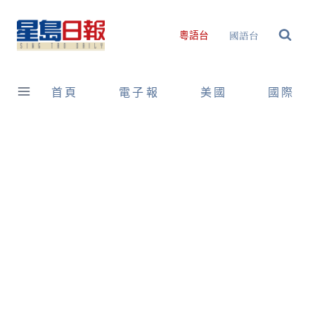
Skip
to
國語台
粵語台
content
首頁
電子報
美國
國際