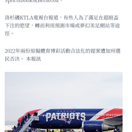
洛杉磯KTLA電視台報道，有些人為了滿足在超級盃
下注的慾望，轉而利用預測市場或夢幻美足網站等途
徑。
2022年兩份原擬體育博彩活動合法化的提案遭加州選
民否決。 本報訊