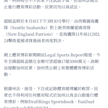
開，料將吸引不少民眾下注試試手氣，但加州法規禁
止進行體育博彩活動，民眾切勿以身試法。
超級盃將於本月8日下午3時30分舉行，由西雅圖海鷹
隊（Seattle Seahawks）對上新英格蘭愛國者隊
（New England Patriots），是海鷹隊11年前以28比
24擊敗愛國者隊後兩者再度對決。
網上體育博彩新聞網站Legal Sports Report報道，今
年全國超級盃賭注金額可望超過17億5000萬元。該網
站提醒加州民眾，加州禁止網上和實體體育博彩活
動。
根據州法，接受、下注或記錄體育賭博屬於輕罪。民
眾也不得利用任何應用程式於加州以真金白銀進行體
育博彩，例如DraftKings Sportsbook、FanDuel
Sportsbook或BetMGM。