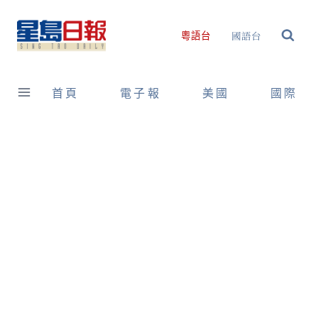
Skip
to
國語台
粵語台
content
首頁
電子報
美國
國際