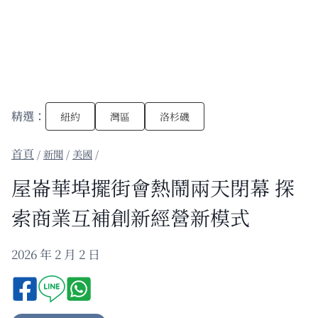
精選：
紐約
灣區
洛杉磯
/
新聞
/
美國
/
屋崙華埠擺街會熱鬧兩天閉幕 探
索商業互補創新經營新模式
2026 年 2 月 2 日