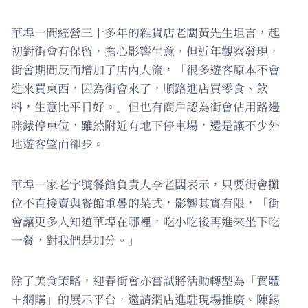
華埠一間經營三十多年的雜貨店老闆黃先生坦言，起
初對街會有保留，擔心影響生意，但近年觀察發現，
街會期間反而增加了店內人流，「很多遊客原本不會
進來買東西，因為街會來了，順路進店買零食、飲
料，生意比平日好。」但也有商戶認為街會佔用路邊
咪錶停車位，雖然附近有地下停車場，還是讓不少外
地遊客望而卻步。
華埠一家老字號餐館負責人李老闆表示，只要街會攤
位不直接賣與餐館重疊的菜式，影響其實有限，「街
會讓更多人知道華埠在哪裡，吃小吃後再進來坐下吃
一餐，對我們是加分。」
除了美食策略，迎春街會亦嘗試將活動轉型為「實體
＋網購」的展示平台，邀請網店進駐現場推廣。陳錫