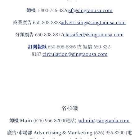
總機
1-800-746-4826
sf@singtaousa.com
商業廣告
650-808-8888
advertising@singtaousa.com
分類廣告
650-808-8877
classified@singtaousa.com
訂閱報紙
650-808-8866 或 短信 650-822-
8187
circulation@singtaousa.com
洛杉磯
總機
Main
(626) 956-8200(電話) /
admin@singtaola.com
廣告/市場部
Advertising & Marketing
(626) 956-8200 (電