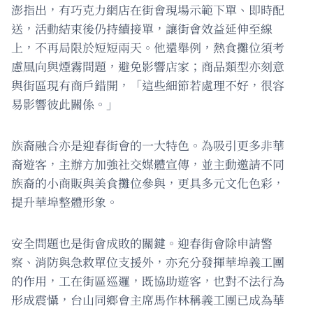
澎指出，有巧克力網店在街會現場示範下單、即時配
送，活動結束後仍持續接單，讓街會效益延伸至線
上，不再局限於短短兩天。他還舉例，熱食攤位須考
慮風向與煙霧問題，避免影響店家；商品類型亦刻意
與街區現有商戶錯開，「這些細節若處理不好，很容
易影響彼此關係。」
族裔融合亦是迎春街會的一大特色。為吸引更多非華
裔遊客，主辦方加強社交媒體宣傳，並主動邀請不同
族裔的小商販與美食攤位參與，更具多元文化色彩，
提升華埠整體形象。
安全問題也是街會成敗的關鍵。迎春街會除申請警
察、消防與急救單位支援外，亦充分發揮華埠義工團
的作用，工在街區巡邏，既協助遊客，也對不法行為
形成震懾，台山同鄉會主席馬作林稱義工團已成為華