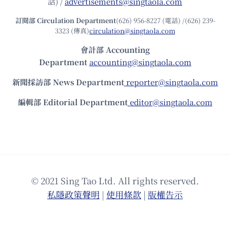
話) /
advertisements@singtaola.com
訂閱部 Circulation Department
(626) 956-8227 (電話) /(626) 239-
3323 (傳真)
circulation@singtaola.com
會計部 Accounting
Department
accounting@singtaola.com
新聞採訪部 News Department
reporter@singtaola.com
編輯部 Editorial Department
editor@singtaola.com
© 2021 Sing Tao Ltd. All rights reserved.
私隱政策聲明
|
使⽤條款
|
版權告⽰