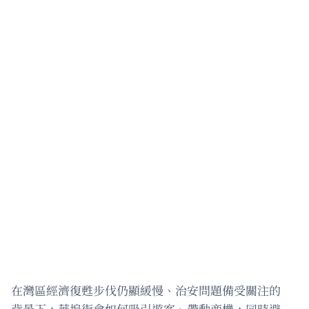
在灣區經濟復甦步伐仍顯緩慢、治安問題備受關注的
背景下，華埠街會如何吸引遊客、帶動商機，同時避