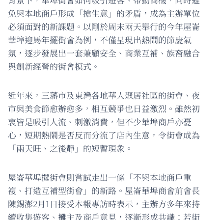
免與本地商戶形成「搶生意」的矛盾，成為主辦單位
必須面對的新課題。以剛於周末兩天舉行的今年屋崙
華埠迎馬年擺街會為例，不僅呈現出熱鬧的節慶氣
氛，逐步發展出一套兼顧安全、商業互補、族裔融合
與創新經營的街會模式。
近年來，三藩市及東灣各地華人聚居社區的街會、夜
市與美食節愈辦愈多，相互競爭也日益激烈。雖然初
衷皆是吸引人流、刺激消費，但不少華埠商戶亦憂
心，短期熱鬧是否反而分流了店內生意，令街會成為
「兩天旺、之後靜」的短暫現象。
屋崙華埠擺街會則嘗試走出一條「不與本地商戶重
複、打造互補型街會」的新路。屋崙華埠商會前會長
陳錫澎2月1日接受本報專訪時表示，主辦方多年來持
續收集遊客、攤主及商戶意見，逐漸形成共識：若街