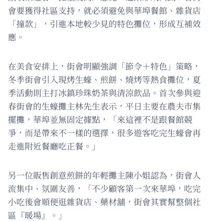
會要獲得社區支持，就必須避免與華埠餐館、雜貨店
「撞款」，引進本地較少見的特色攤位，形成互補效
應。
在美食安排上，街會明顯強調「節令＋特色」策略，
冬季街會引入現烤生蠔、煎餅、燒烤等熱食攤位，夏
季活動則主打冰鎮珍珠奶茶與清涼飲品。首次參與迎
春街會的生蠔攤主林先生表示，平日主要在農夫市集
擺攤，華埠並無固定據點，「來這裡不是跟餐館競
爭，而是帶來不一樣的選擇，很多遊客吃完生蠔會再
走進附近餐廳吃正餐。」
另一位販售創意煎餅的年輕攤主陳小姐認為，街會人
流集中、氛圍友善，「不少顧客第一次來華埠，吃完
小吃後會順便逛雜貨店、藥材舖，街會其實幫整個社
區『暖場』。」