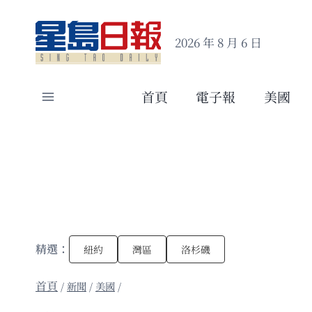
Skip
to
2026 年 8 月 6 日
content
首頁
電子報
美國
精選：
紐約
灣區
洛杉磯
/
新聞
/
美國
/