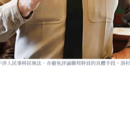
D不涉入民事移民執法，亦避免評論聯邦幹員的具體手段。洛