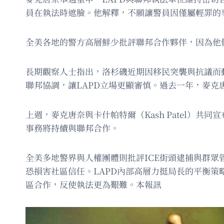
員在執法時遮臉。他解釋，不願讓警員因僅屬輕罪的
全美各地的警方高層鮮少批評聯邦合作夥伴，因為他
長期觀察人士指出，洛杉磯近期因移民突襲與抗議而動
聯邦協調，讓LAPD立場更顯審慎。過去一年，麥克
上週，麥克唐奈與卡什帕特爾（Kash Patel
事務將持續與聯邦合作。
全美多地警界與人權團體則批評ICE街頭逮捕與群
恐損害社區信任。LAPD內部高層力挺局長的平衡策
區合作，反使執法更為艱難。本報訊