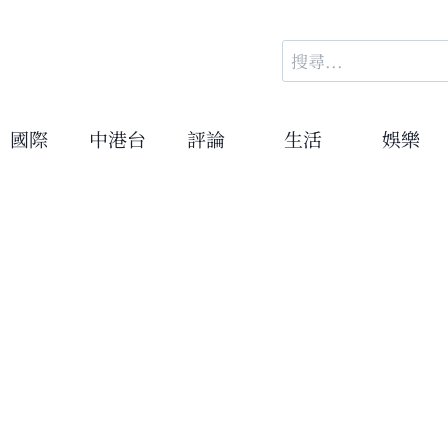
搜
尋
關
鍵
國際
中港台
評論
生活
娛樂
字: