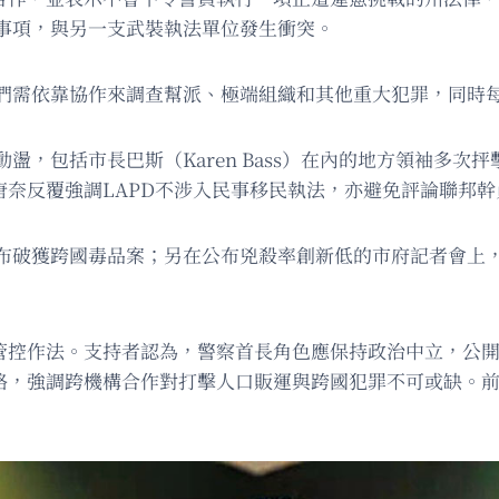
事項，與另一支武裝執法單位發生衝突。
們需依靠協作來調查幫派、極端組織和其他重大犯罪，同時
盪，包括市長巴斯（Karen Bass）在內的地方領袖多次
唐奈反覆強調LAPD不涉入民事移民執法，亦避免評論聯邦
）共同宣布破獲跨國毒品案；另在公布兇殺率創新低的市府記者會
眾管控作法。支持者認為，警察首長角色應保持政治中立，公
略，強調跨機構合作對打擊人口販運與跨國犯罪不可或缺。前