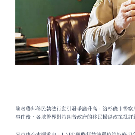
隨著聯邦移民執法行動引發爭議升高，洛杉磯市警察
事件後，各地警界對特朗普政府的移民掃蕩政策批評聲浪擴
麥克唐奈本週重申，LAPD與聯邦執法單位維持密切