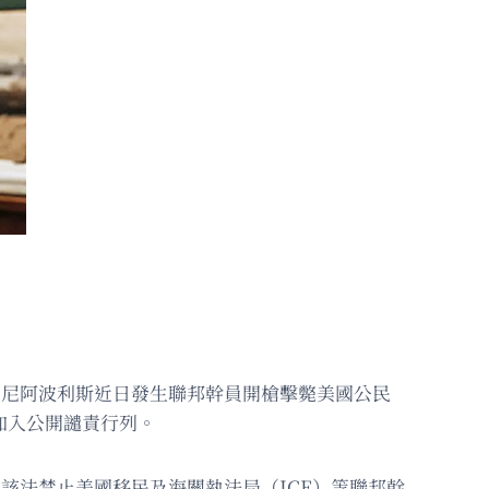
明尼阿波利斯近日發生聯邦幹員開槍擊斃美國公民
未加入公開譴責行列。
該法禁止美國移民及海關執法局（ICE）等聯邦幹