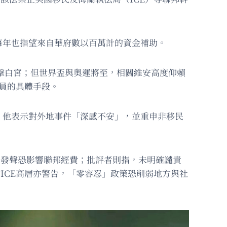
每年也指望來自華府數以百萬計的資金補助。
抨擊白宮；但世界盃與奧運將至，相關維安高度仰賴
幹員的具體手段。
上，他表示對外地事件「深感不安」，並重申非移民
開發聲恐影響聯邦經費；批評者則指，未明確譴責
ICE高層亦警告，「零容忍」政策恐削弱地方與社