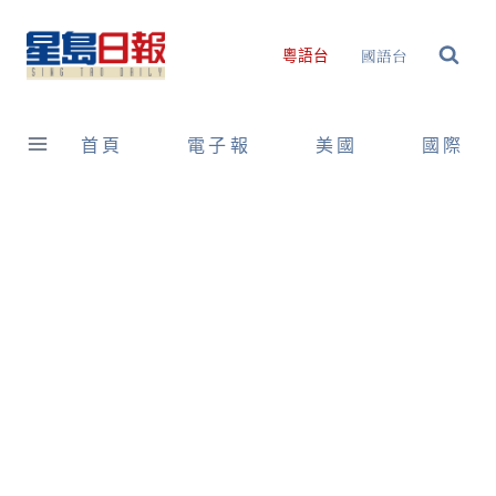
Skip
to
國語台
粵語台
content
首頁
電子報
美國
國際