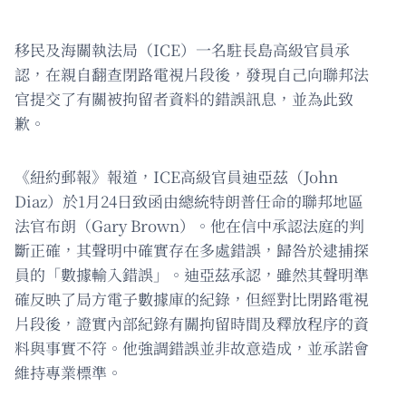
移民及海關執法局（ICE）一名駐長島高級官員承
認，在親自翻查閉路電視片段後，發現自己向聯邦法
官提交了有關被拘留者資料的錯誤訊息，並為此致
歉。
《紐約郵報》報道，ICE高級官員迪亞茲（John
Diaz）於1月24日致函由總統特朗普任命的聯邦地區
法官布朗（Gary Brown）。他在信中承認法庭的判
斷正確，其聲明中確實存在多處錯誤，歸咎於逮捕探
員的「數據輸入錯誤」。迪亞茲承認，雖然其聲明準
確反映了局方電子數據庫的紀錄，但經對比閉路電視
片段後，證實內部紀錄有關拘留時間及釋放程序的資
料與事實不符。他強調錯誤並非故意造成，並承諾會
維持專業標準。