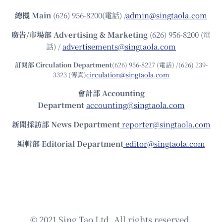
總機
Main
(626) 956-8200(電話) /
admin@singtaola.com
廣告/市場部
Advertising & Marketing
(626) 956-8200 (電
話) /
advertisements@singtaola.com
訂閱部 Circulation Department
(626) 956-8227 (電話) /(626) 239-
3323 (傳真)
circulation@singtaola.com
會計部 Accounting
Department
accounting@singtaola.com
新聞採訪部 News Department
reporter@singtaola.com
編輯部 Editorial Department
editor@singtaola.com
© 2021 Sing Tao Ltd. All rights reserved.