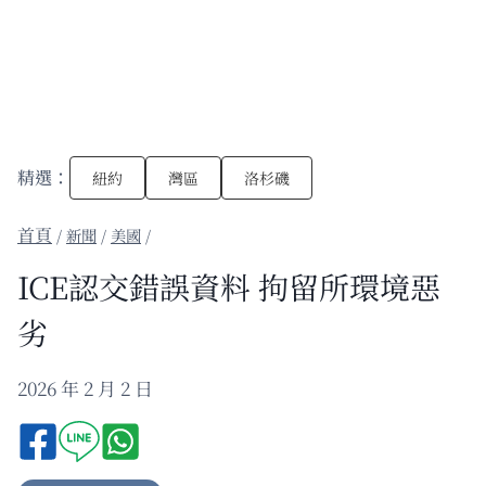
精選：
紐約
灣區
洛杉磯
/
新聞
/
美國
/
ICE認交錯誤資料 拘留所環境惡
劣
2026 年 2 月 2 日