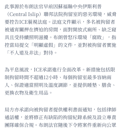
此事源於布朗法官早前因蘇福縣中央伊斯利普
（Central Islip）聯邦法院拘留室的惡劣環境，威脅
要控告ICE藐視法庭。法庭文件顯示，多名被拘留者
被通宵關押在擠迫的房間，面對開放式廁所、缺乏寢
具且受持續照明滋擾。布朗曾怒斥環境「腐敗」，指
控當局提交「明顯虛假」的文件，並對被拘留者實施
「不人道及非法」對待。
為平息風波，ICE承諾進行全面改革。新措施包括限
制拘留時間不超過12小時、每個拘留室最多容納兩
人、保證適當照明及溫度調節，並提供睡墊、膳食、
更換衣物及衛生用品。
局方亦承諾向被拘留者提供權利書面通知，包括律師
通話權，並將修正有缺陷的拘留紀錄系統及設立專責
團隊確保合規。布朗法官隨後下令將案件重新向公眾