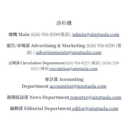
洛杉磯
總機
Main
(626) 956-8200(電話) /
admin@singtaola.com
廣告/市場部
Advertising & Marketing
(626) 956-8200 (電
話) /
advertisements@singtaola.com
訂閱部 Circulation Department
(626) 956-8227 (電話) /(626) 239-
3323 (傳真)
circulation@singtaola.com
會計部 Accounting
Department
accounting@singtaola.com
新聞採訪部 News Department
reporter@singtaola.com
編輯部 Editorial Department
editor@singtaola.com