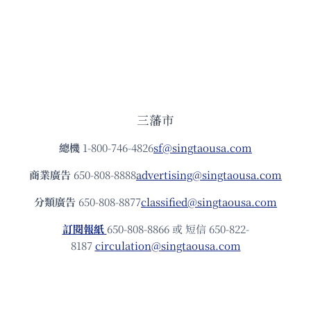
三藩市
總機
1-800-746-4826
sf@singtaousa.com
商業廣告
650-808-8888
advertising@singtaousa.com
分類廣告
650-808-8877
classified@singtaousa.com
訂閱報紙
650-808-8866 或 短信 650-822-
8187
circulation@singtaousa.com