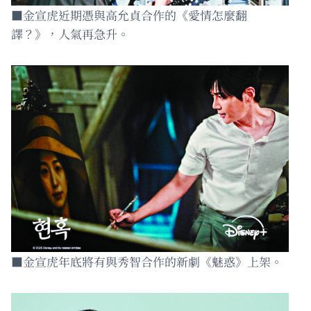
■金宣虎近期憑與高允貞合作的《愛情怎麼翻
譯？》，人氣再急升。
■金宣虎年底將有與秀智合作的新劇《魅惑》上架。