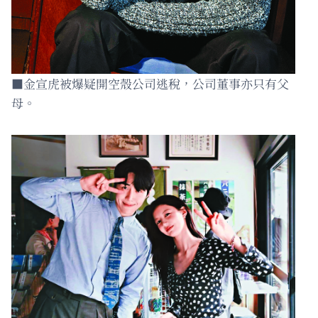
■金宣虎被爆疑開空殼公司逃稅，公司董事亦只有父
母。