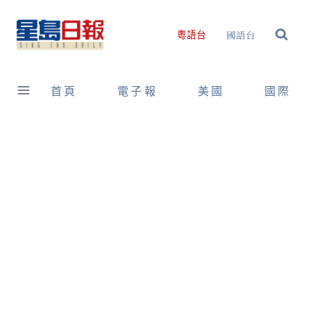
Skip
to
國語台
粵語台
content
首頁
電子報
美國
國際