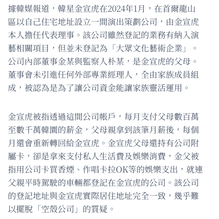
據韓媒報道，韓星金宣虎在2024年1月，在首爾龍山
區以自己住宅地址設立一間演出策劃公司，由金宣虎
本人擔任代表理事。該公司雖然登記的業務有納入演
藝相關項目，但並未登記為「大眾文化藝術企業」。
公司內部董事金某與監察人朴某，是金宣虎的父母。
董事會未引進任何外部專業經理人，全由家族成員組
成，被認為是為了讓公司資金能讓家族靈活運用。
金宣虎被指透過這間公司帳戶，每月支付父母數百萬
至數千萬韓圜的薪金，父母親拿到該筆月薪後，每個
月還會重新轉回給金宣虎。金宣虎父母還持有公司附
屬卡，卻是拿來支付私人生活費及娛樂消費，金父被
指用公司卡買香煙、作唱卡拉OK等的娛樂支出，就連
父親平時駕駛的車輛都登記在金宣虎的公司。該公司
的登記地址與金宣虎實際居住地址完全一致，幾乎難
以擺脫「空殼公司」的質疑。